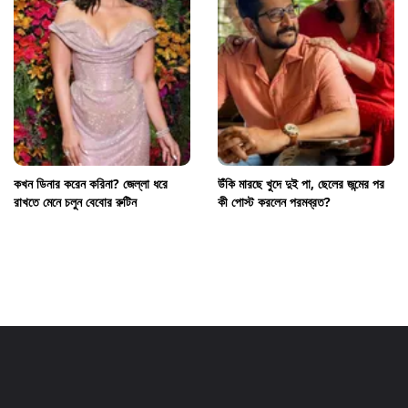
কখন ডিনার করেন করিনা? জেল্লা ধরে
উঁকি মারছে খুদে দুই পা, ছেলের জন্মের পর
রাখতে মেনে চলুন বেবোর রুটিন
কী পোস্ট করলেন পরমব্রত?