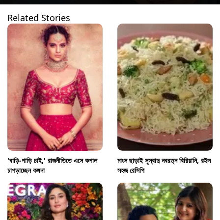
Related Stories
'বাড়ি-গাড়ি চাই,' রাজনীতিতে এসে কপাল
মাংস ছাড়াই সুস্বাদু নবরত্ন বিরিয়ানি, রইল
চাপড়াচ্ছেন কঙ্গনা
সহজ রেসিপি