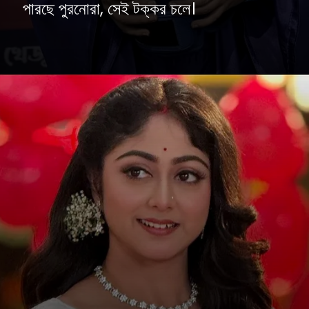
পারছে পুরনোরা, সেই টক্কর চলে।