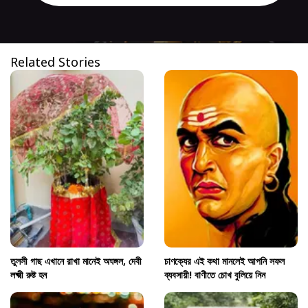
Related Stories
তুলসী গাছ এখানে রাখা মানেই অঘঙ্গল, দেবী
চাণক্যের এই কথা মানলেই আপনি সফল
লক্ষ্মী রুষ্ট হন
ব্যবসায়ী! বাণীতে চোখ বুলিয়ে নিন