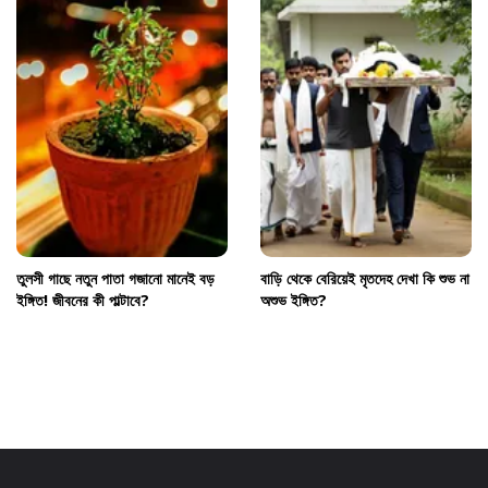
তুলসী গাছে নতুন পাতা গজানো মানেই বড়
বাড়ি থেকে বেরিয়েই মৃতদেহ দেখা কি শুভ না
ইঙ্গিত! জীবনের কী পাল্টাবে?
অশুভ ইঙ্গিত?