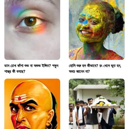
ডান চোখ কাঁপা শুভ না অশুভ ইঙ্গিত? শকুন
হোলি শুরু হল কীভাবে? রং খেলে ভূত হন,
শাস্ত্র কী বলছে?
অথচ জানেন না?