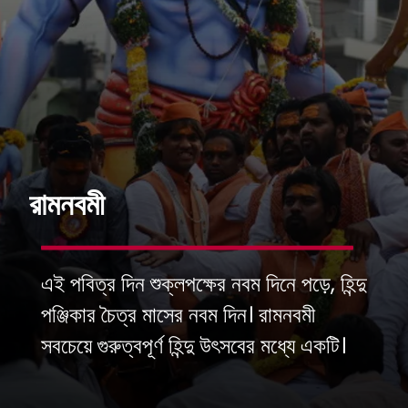
রামনবমী
এই পবিত্র দিন শুক্লপক্ষের নবম দিনে পড়ে, হিন্দু
পঞ্জিকার চৈত্র মাসের নবম দিন। রামনবমী
সবচেয়ে গুরুত্বপূর্ণ হিন্দু উৎসবের মধ্যে একটি।