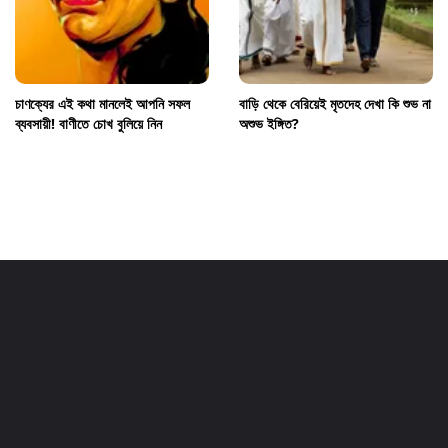
চাণক্যের এই কথা মানলেই আপনি সফল
বাড়ি থেকে বেরিয়েই মৃতদেহ দেখা কি শুভ না
ব্যবসায়ী! বাণীতে চোখ বুলিয়ে নিন
অশুভ ইঙ্গিত?