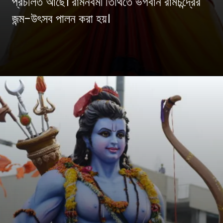
প্রচলিত আছে। রামনবমী তিথিতে ভগবান রামচন্দ্রের
জন্ম-উৎসব পালন করা হয়।