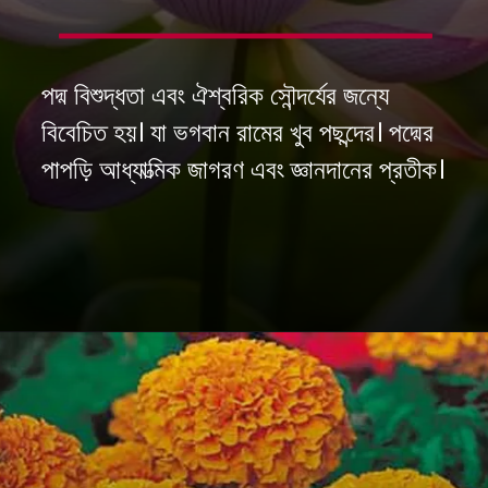
পদ্ম বিশুদ্ধতা এবং ঐশ্বরিক সৌন্দর্যের জন্যে
বিবেচিত হয়। যা ভগবান রামের খুব পছন্দের। পদ্মের
পাপড়ি আধ্যাত্মিক জাগরণ এবং জ্ঞানদানের প্রতীক।