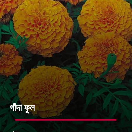
গাঁদা ফুল