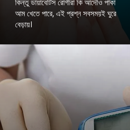
কিন্তু ডায়াবেটিস রোগীরা কি আদৌও পাকা
আম খেতে পারে, এই প্রশ্ন সবসময়ই ঘুরে
বেড়ায়।