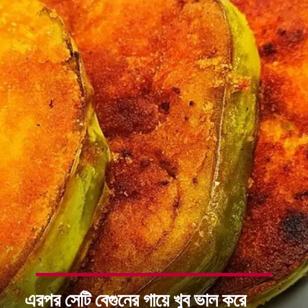
এরপর সেটি বেগুনের গায়ে খুব ভাল করে