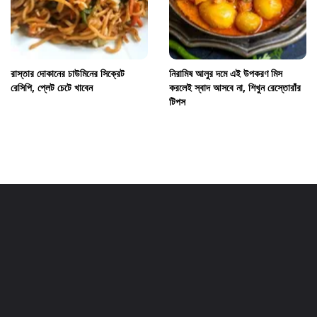
রাস্তার দোকানের চাউমিনের সিক্রেট
নিরামিষ আলুর দমে এই উপকরণ মিস
রেসিপি, প্লেট চেটে খাবেন
করলেই স্বাদ আসবে না, শিখুন রেস্তোরাঁর
টিপস