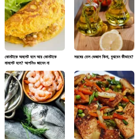
কোনটাকে অমলেট বলে আর কোনটাকে
সরষের তেল ভেজাল কিনা, বুঝবেন কীভাবে?
মামলেট বলে? আপনিও জানেন না