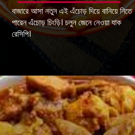
বাজারে আসা
নতুন এই এঁচোড় দিয়ে বানিয়ে নিতে
পারেন এঁচোড় চিংড়ি। চলুন জেনে নেওয়া যাক
রেসিপি।