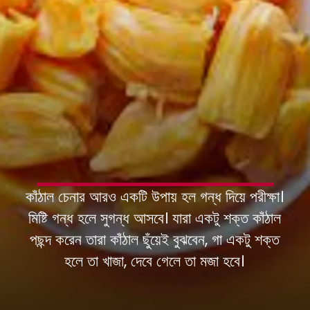
কাঁঠাল চেনার আরও একটি উপায় হল গন্ধ দিয়ে পরীক্ষা।
মিষ্টি গন্ধ হলে সুগন্ধ আসবে। যারা একটু শক্ত কাঁঠাল
পছন্দ করেন তারা কাঁঠাল ছুঁয়েই বুঝবেন, গা একটু শক্ত
হলে তা খাজা, দেবে গেলে তা মজা হবে।