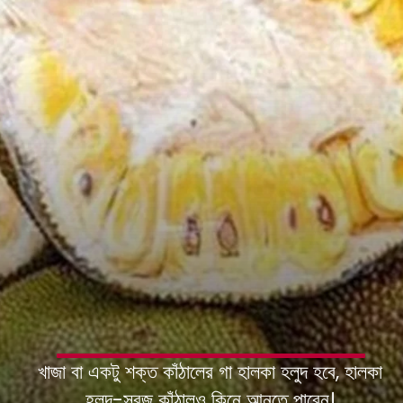
খাজা বা একটু শক্ত কাঁঠালের গা হালকা হলুদ হবে, হালকা