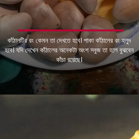
কাঁঠালটির রং কেমন তা দেখতে হবে। পাকা কাঁঠালের রং হলুদ
হবে। যদি দেখেন কাঁঠালের অনেকটা অংশ সবুজ তা হলে বুঝবেন