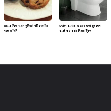
এভাবে নিজে বানান কুকিজ! নামী বেকারির
এভাবে কমোডে আয়নার মতো মুখ দেখা
সহজ রেসিপি
যাবে! সাফ করার নিনজা ট্রিক