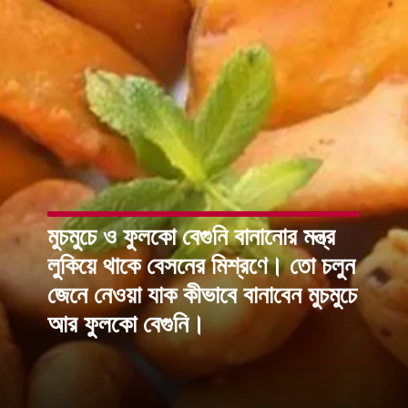
মুচমুচে ও ফুলকো বেগুনি বানানোর মন্ত্র
লুকিয়ে থাকে বেসনের মিশ্রণে। তো চলুন
জেনে নেওয়া যাক কীভাবে বানাবেন মুচমুচে
আর ফুলকো বেগুনি।