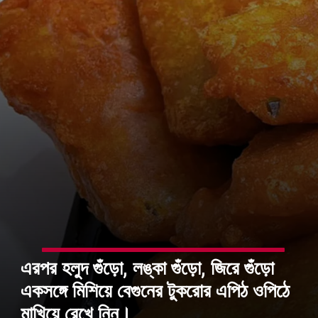
এরপর হলুদ গুঁড়ো, লঙ্কা গুঁড়ো, জিরে গুঁড়ো
একসঙ্গে মিশিয়ে বেগুনের টুকরোর এপিঠ ওপিঠে
মাখিয়ে রেখে নিন।