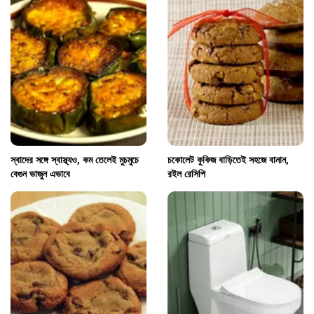
স্বাদের সঙ্গে স্বাস্থ্যও, কম তেলেই মুচমুচে
চকোলেট কুকিজ বাড়িতেই সহজে বানান,
বেগুন ভাজুন এভাবে
রইল রেসিপি