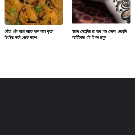
ধোঁয়া ওঠা গরম ভাতে ঝাল ঝাল কুচো
ইদের মেহেন্দির রং হবে গাঢ় মেরুন, মেহেন্দি
চিংড়ির ভর্তা,খেতে দারুণ
আর্টিস্টের এই টিপস মানুন