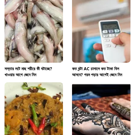
সস্তার লটে মাছ শরীরে কী ঘটাচ্ছে?
কত ঘন্টা AC চালালে কত টাকা বিল
খাওয়ার আগে জেনে নিন
আসবে? গরম পড়ার আগেই জেনে নিন