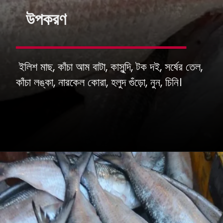
উপকরণ
ইলিশ মাছ, কাঁচা আম বাটা, কাসুন্দি, টক দই, সর্ষের তেল,
কাঁচা লঙ্কা, নারকেল কোরা, হলুদ গুঁড়ো, নুন, চিনি।
.
.