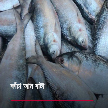
কাঁচা আম বাটা