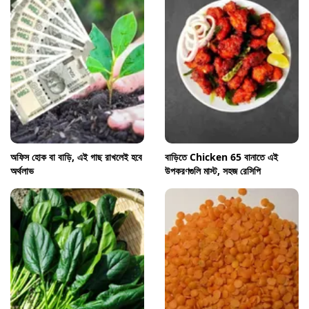
অফিস হোক বা বাড়ি, এই গাছ রাখলেই হবে
বাড়িতে Chicken 65 বানাতে এই
অর্থলাভ
উপকরণগুলি মাস্ট, সহজ রেসিপি