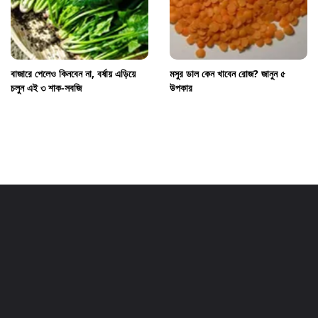
বাজারে পেলেও কিনবেন না, বর্ষায় এড়িয়ে
মসুর ডাল কেন খাবেন রোজ? জানুন ৫
চলুন এই ৩ শাক-সবজি
উপকার