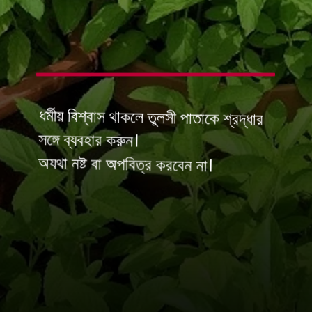
ধর্মীয় বিশ্বাস থাকলে তুলসী পাতাকে শ্রদ্ধার
সঙ্গে ব্যবহার করুন।
অযথা নষ্ট বা অপবিত্র করবেন না।