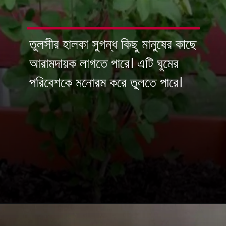
তুলসীর হালকা সুগন্ধ কিছু মানুষের কাছে
আরামদায়ক লাগতে পারে। এটি ঘুমের