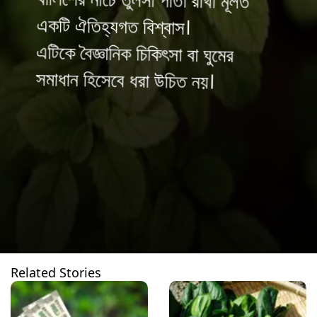
বালিশের নীচে তুলসী পাতা রাখা মূলত
এটিকে বৈজ্ঞানিক চিকিৎসা বা ঘুমের
একটি ঐতিহ্যগত বিশ্বাস।
সমাধান হিসেবে ধরা উচিত নয়।
Related Stories