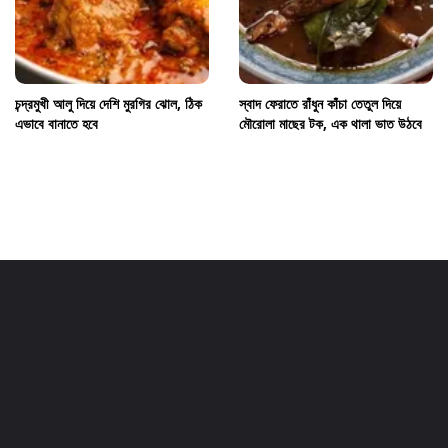
চন্দ্রমুখী আলু দিয়ে দেশি মুরগির ঝোল, ঠিক
স্বাদ ফেরাতে রাঁধুন কাঁচা তেতুল দিয়ে
এভাবে বানাতে হবে
মৌরোলা মাছের টক, এক থালা ভাত উঠবে