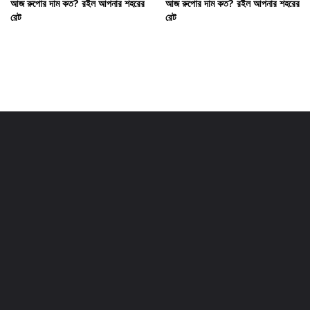
আজ রুপোর দাম কত? রইল আপনার শহরের
আজ রুপোর দাম কত? রইল আপনার শহরের
রেট
রেট