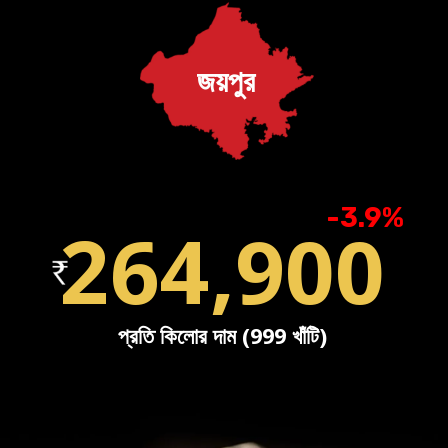
জয়পুর
-3.9%
264,900
প্রতি কিলোর দাম (999 খাঁটি)