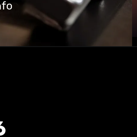
nfo
6