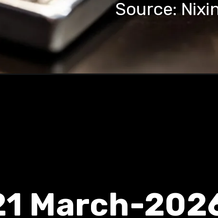
Source: Nixi
21 March-202