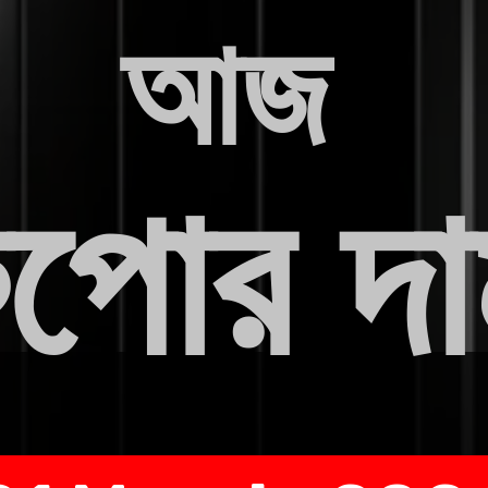
আজ
ুপোর দ