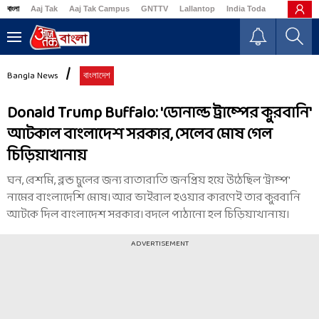
বাংলা
Aaj Tak
Aaj Tak Campus
GNTTV
Lallantop
India Today
Business
Bangla News
বাংলাদেশ
Donald Trump Buffalo: 'ডোনাল্ড ট্রাম্পের কুরবানি'
আটকাল বাংলাদেশ সরকার, সেলেব মোষ গেল
চিড়িয়াখানায়
ঘন, রেশমি, ব্লন্ড চুলের জন্য রাতারাতি জনপ্রিয় হয়ে উঠেছিল 'ট্রাম্প'
নামের বাংলাদেশি মোষ। আর ভাইরাল হওয়ার কারণেই তার কুরবানি
আটকে দিল বাংলাদেশ সরকার। বদলে পাঠানো হল চিড়িয়াখানায়।
ADVERTISEMENT