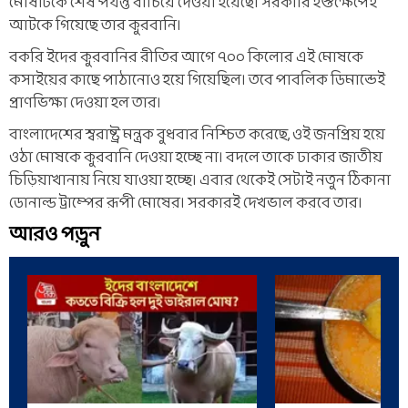
মোষটিকে শেষ পর্যন্ত বাঁচিয়ে দেওয়া হয়েছে। সরকারি হস্তক্ষেপেই
আটকে গিয়েছে তার কুরবানি।
বকরি ইদের কুরবানির রীতির আগে ৭০০ কিলোর এই মোষকে
কসাইয়ের কাছে পাঠানোও হয়ে গিয়েছিল। তবে পাবলিক ডিমান্ডেই
প্রাণভিক্ষা দেওয়া হল তার।
বাংলাদেশের স্বরাষ্ট্র মন্ত্রক বুধবার নিশ্চিত করেছে, ওই জনপ্রিয় হয়ে
ওঠা মোষকে কুরবানি দেওয়া হচ্ছে না। বদলে তাকে ঢাকার জাতীয়
চিড়িয়াখানায় নিয়ে যাওয়া হচ্ছে। এবার থেকেই সেটাই নতুন ঠিকানা
ডোনাল্ড ট্রাম্পের রূপী মোষের। সরকারই দেখভাল করবে তার।
আরও পড়ুন