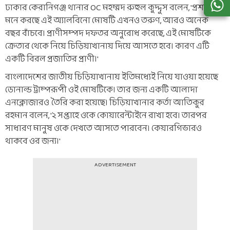
ঢাকার কেরানিগঞ্জ থানার OC মহম্মদ রুহুল কুদ্দুস বলেন, 'প্রশাসন
মনে করছে এই অ্যালবিনো মোষটি এখনও তরুণ, আরও অনেক
বছর বাঁচবে। প্রাণীসম্পদ দফতর অনুরোধ করেছে, এই মোষটিকে
ক্রেতার থেকে নিয়ে চিড়িয়াখানায় দিয়ে আসতে হবে। কারণ এটি
একটি বিরল প্রজাতির প্রাণী।'
বাংলাদেশের জাতীয় চিড়িয়াখানায় ইতিমধ্যেই নিয়ে যাওয়া হয়েছে
ডোনাল্ড ট্রাম্পরূপী ওই মোষটিকে। তার জন্য একটি আলাদা
এনক্লোজারও তৈরি করা হয়েছে। চিড়িয়াখানার কর্তা আতিকুর
রহমান বলেন, '২ সপ্তাহে ওকে কোয়ারেন্টাইনে রাখা হবে। তারপর
সাধারণ মানুষ ওকে দেখতে আসতে পারবেন। কেয়ারগিভারও
থাকবে ওর জন্য।'
ADVERTISEMENT