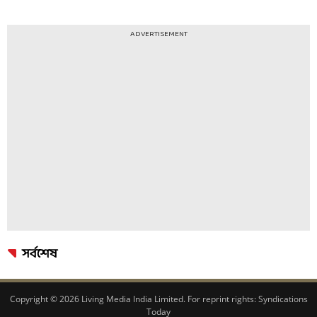
ADVERTISEMENT
সর্বশেষ
Copyright © 2026 Living Media India Limited. For reprint rights:
Syndications
Today