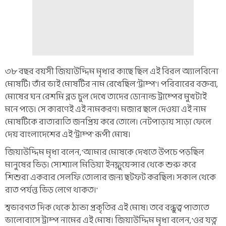
৩৮ বছর বয়সী জিয়াউদ্দিম মৃধার কাছে ছিল এই বিরল অ্যালবিনো
মোষটি। তাঁর ভাই মোষটির নাম রেখেছিল 'ট্রাম্প'। পরিবারের বক্তব্য,
মোষের ঘন রেশমি ব্লড চুল দেখে তাদের ডোনাল্ড ট্রাম্পের মুখটাই
মনে পড়ে। সে কারণেই এই নামকরণ। মজার ছলে দেওয়া এই নাম
মোষটিকে রাতারাতি জনপ্রিয় করে তোলে। নেটপাড়ায় সাড়া ফেলে
দেয় বাংলাদেশের এই 'ট্রাম্প' রূপী মোষ।
জিয়াউদ্দিম মৃধা বলেন, 'আমার মোষকে দেখতে উপচে পড়ছিল
মানুষের ভিড়। সোশ্যাল মিডিয়া ইনফ্লুয়েন্সার থেকে শুরু করে
শিশুরা একবার সেলফি তোলার জন্য ছটফট করছিল। সকাল থেকে
রাত পর্যন্ত ভিড় লেগে থাকত।'
স্বভাবগত দিক থেকে ঠান্ডা প্রকৃতির এই মোষ। তবে বন্ধুত্ব পাতাতে
ভালোবাসে ট্রাম্প নামের এই মোষ। জিয়াউদ্দিম মৃধা বলেন, 'ওর যত্ন