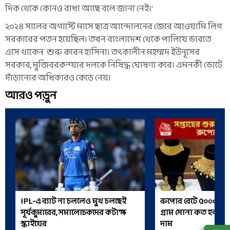
দিক থেকে কোনও বাধা আছে বলে জানা নেই।'
২০২৪ সালের অগাস্টে মাসে ছাত্র আন্দোলনের জেরে আওয়ামি লিগ
সরকারের পতন হয়েছিল। তখন বাংলাদেশ থেকে পালিয়ে ভারতে
এসে থাকেন শুরু করেন হাসিনা। তৎকালীন মহম্মদ ইউনূসের
সরকার, মুজিবরকন্য়ার দলকে নিষিদ্ধ ঘোষণা করে। এমনকী ভোটে
দাঁড়ানোর অধিকারও কেড়ে নেয়।
আরও পড়ুন
IPL-এ ব্যাট না চললেও মুখ চলছেই
রুপোর রেটে ৫০০০ টা
সূর্যকুমারের, সমালোচকদের কটাক্ষ
গ্রাম সোনা কত হল? দ
স্কাইয়ের
দাম