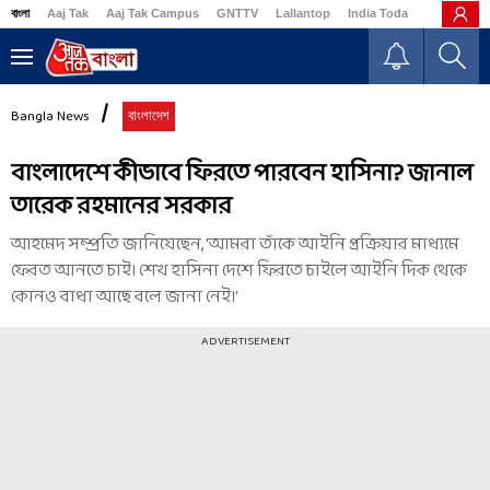
বাংলা
Aaj Tak
Aaj Tak Campus
GNTTV
Lallantop
India Today
Business
Bangla News
বাংলাদেশ
বাংলাদেশে কীভাবে ফিরতে পারবেন হাসিনা? জানাল
তারেক রহমানের সরকার
আহমেদ সম্প্রতি জানিয়েছেন, 'আমরা তাঁকে আইনি প্রক্রিয়ার মাধ্যমে
ফেরত আনতে চাই। শেখ হাসিনা দেশে ফিরতে চাইলে আইনি দিক থেকে
কোনও বাধা আছে বলে জানা নেই।'
ADVERTISEMENT