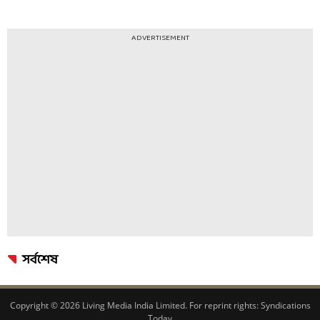
ADVERTISEMENT
সর্বশেষ
Copyright © 2026 Living Media India Limited. For reprint rights:
Syndications
Today