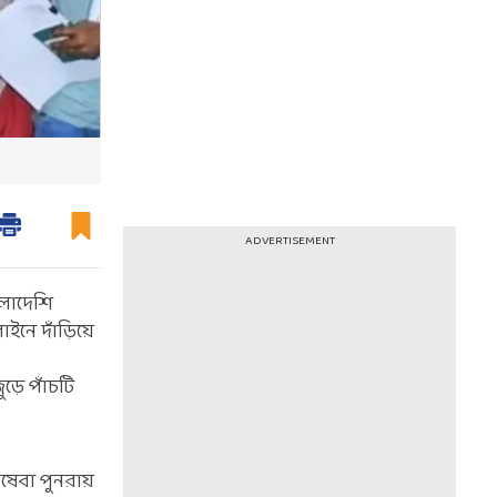
ADVERTISEMENT
ংলাদেশি
াইনে দাঁড়িয়ে
ুড়ে পাঁচটি
িষেবা পুনরায়