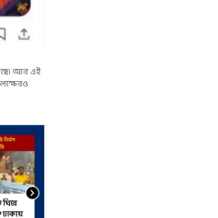
হয়েছে। আর এই
 লক্ষেরও
ি ঘিরে
শিলিগুড়ি করিডর দিয়ে
? ঢাকায়
ভারতকে এড়িয়ে নেপালে আম