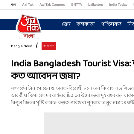
বাংলা
Aaj Tak
Aaj Tak Campus
GNTTV
Lallantop
India Today
Sports Tak
Crime Tak
Astro Tak
Gaming
Brides Today
Ishq FM
হোম
কলকাতা
পশ্চিমবঙ্গ
নির
Bangla News
বাংলাদেশ
India Bangladesh Tourist Visa: 
কত আবেদন জমা?
সম্পর্কের টানাপোড়েন ও ভারত-বিরোধী মনোভাব কি বাংলাদেশিদের 
ভারতীয় ভিসা কেন্দ্রের বাইরের চিত্র এর উত্তর দেবে। দুই বছর বন্ধ থ
বিপুল ভিড়ের সৃষ্টি করেছে। বস্তুত, পরিষেবা পুনরায় চালুর মাত্র ২৪ 