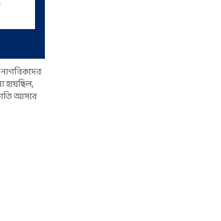
পাঠালেন তারেক, চিন সফরের
আগে কী বার্তা?
ি নাগরিকদের
য়া হয়েছিল,
ুন গতি আসবে