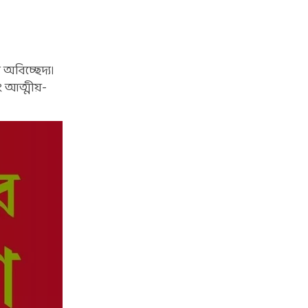
অবিচ্ছেদ্য।
বং আত্মীয়-