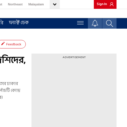
Sign In
st
Northeast
Malayalam
ফ্যাক্ট চেক
রি
Feedback
েশিদের,
ADVERTISEMENT
তবে ঢাকার
চটি কেন্দ্রে
ে।