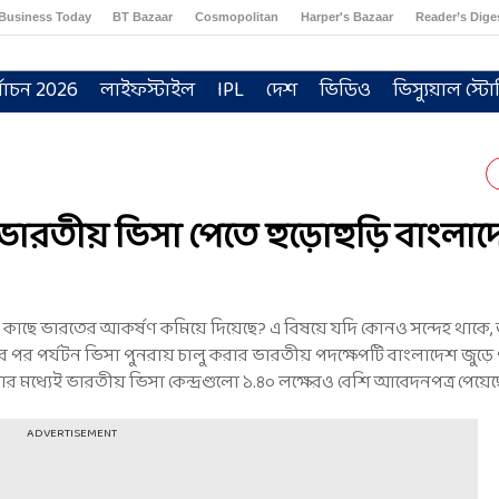
Business Today
BT Bazaar
Cosmopolitan
Harper's Bazaar
Reader’s Dige
্বাচন 2026
লাইফস্টাইল
IPL
দেশ
ভিডিও
ভিস্যুয়াল স্টো
ভারতীয় ভিসা পেতে হুড়োহুড়ি বাংলাদ
কাছে ভারতের আকর্ষণ কমিয়ে দিয়েছে? এ বিষয়ে যদি কোনও সন্দেহ থাকে, 
াকার পর পর্যটন ভিসা পুনরায় চালু করার ভারতীয় পদক্ষেপটি বাংলাদেশ জুড়ে পাঁ
ঘণ্টার মধ্যেই ভারতীয় ভিসা কেন্দ্রগুলো ১.৪০ লক্ষেরও বেশি আবেদনপত্র পেয়েছ
ADVERTISEMENT