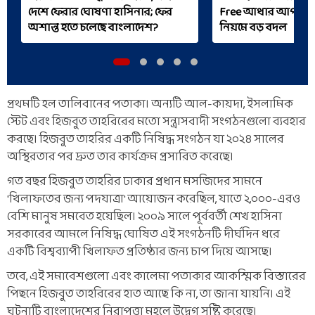
দেশে ফেরার ঘোষণা হাসিনার; ফের
Free আধার আপডেট, 
অশান্ত হতে চলেছে বাংলাদেশ?
নিয়মে বড় বদল
প্রথমটি হল তালিবানের পতাকা। অন্যটি আল-কায়দা, ইসলামিক
স্টেট এবং হিজবুত তাহরিরের মতো সন্ত্রাসবাদী সংগঠনগুলো ব্যবহার
করছে। হিজবুত তাহরির একটি নিষিদ্ধ সংগঠন যা ২০২৪ সালের
অস্থিরতার পর দ্রুত তার কার্যক্রম প্রসারিত করেছে।
গত বছর হিজবুত তাহরির ঢাকার প্রধান মসজিদের সামনে
'খিলাফতের জন্য পদযাত্রা' আয়োজন করেছিল, যাতে ২,০০০-এরও
বেশি মানুষ সমবেত হয়েছিল। ২০০৯ সালে পূর্ববর্তী শেখ হাসিনা
সরকারের আমলে নিষিদ্ধ ঘোষিত এই সংগঠনটি দীর্ঘদিন ধরে
একটি বিশ্বব্যাপী খিলাফত প্রতিষ্ঠার জন্য চাপ দিয়ে আসছে।
তবে, এই সমাবেশগুলো এবং কালেমা পতাকার আকস্মিক বিস্তারের
পিছনে হিজবুত তাহরিরের হাত আছে কি না, তা জানা যায়নি। এই
ঘটনাটি বাংলাদেশের নিরাপত্তা মহলে উদ্বেগ সৃষ্টি করেছে।