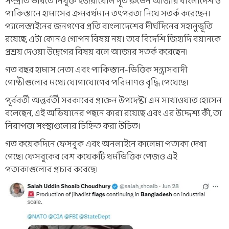
সম্প্রতি ভারতে নিযুক্ত ইজরায়েলি দূত রুভেন আজার বাংলাদেশ ও
পাকিস্তানে হামাসের ক্রমবর্ধমান তৎপরতা নিয়ে সতর্ক করেছেন।
প্যালেস্তাইনের জনগণের প্রতি বাংলাদেশের দীর্ঘদিনের সহানুভূতি
রয়েছে, এটা কোনও গোপন বিষয় নয়। তবে বিদেশি জিহাদি বয়ানকে
প্রশ্রয় দেওয়া উদ্বেগের বিষয় বলে আজার সতর্ক করেছেন।
গত বছর হামাস নেতা এবং পাকিস্তান-ভিত্তিক সন্ত্রাসবাদী
গোষ্ঠীগুলোর মধ্যে যোগাযোগের পরিমাণও বৃদ্ধি পেয়েছে।
পূর্ববর্তী অন্তর্বর্তী সরকারের প্রাক্তন উপদেষ্টা এম সাখাওয়াত হোসেন
বলেছেন, এই অভিযানের প্ছনে কারা রয়েছে এবং এর উদ্দেশ্য কী, তা
নিরাপত্তা সংস্থাগুলোর চিহ্নিত করা উচিত।
গত কয়েকদিনে ফেসবুক এবং অনলাইনে কালেমা পতাকা দেখা
গেছে। ফেসবুকের বেশ কয়েকটি ধর্মভিত্তিক পেজও এই
পতাকাগুলোর প্রচার করেছে।