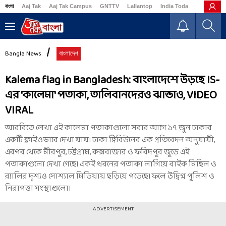
বাংলা
Aaj Tak
Aaj Tak Campus
GNTTV
Lallantop
India Today
Business
Bangla News
বাংলাদেশ
Kalema flag in Bangladesh: বাংলাদেশে উড়ছে IS-
এর 'কালেমা' পতাকা, তালিবানদেরও ঝান্ডাও, VIDEO
VIRAL
আরবিতে লেখা এই কালেমা পতাকাগুলো সবার আগে ১৭ জুন ঢাকার
একটি ফ্লাইওভারে দেখা যায়। ঢাকা ট্রিবিউনের এক প্রতিবেদন অনুযায়ী,
এরপর থেকে মীরপুর, চট্টগ্রাম, কক্সবাজার ও ফরিদপুর জুড়ে এই
পতাকাগুলো দেখা গেছে। একই ধরনের পতাকা লাগিয়ে বাইক মিছিল ও
র‍্যালির দৃশ্যও সোশ্যাল মিডিয়ায় ছড়িয়ে পড়েছে। ফলে উদ্বিগ্ন পুলিশ ও
নিরাপত্তা সংস্থাগুলো।
ADVERTISEMENT