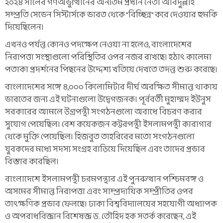
২০২৪ সালের গণঅভ্যুত্থানের অন্যতম প্রধান নেতা আবদুল্লাহ
সম্প্রতি সেভেন সিস্টার্সকে ভারত থেকে "বিচ্ছিন্ন" করে দেওয়ার হুমকি
দিয়েছিলেন।
এখনও পর্যন্ত কোনও পদক্ষেপ নেওয়া না হলেও, বাংলাদেশের
নিরাপত্তা সংস্থাগুলো পরিস্থিতির ওপর নজর রাখছে। হঠাৎ কালেমা
পতাকা প্রদর্শনের পিছনের উদ্দেশ্য খতিয়ে দেখতে তদন্ত শুরু করেছে।
বাংলাদেশের সঙ্গে ৪,০০০ কিলোমিটার দীর্ঘ অরক্ষিত সীমান্ত থাকায়
ভারতের জন্য এই ঘটনাগুলো উদ্বেগজনক। পূর্ববর্তী মুহাম্মদ ইউনুস
সরকারের আমলে উগ্রপন্থী সংগঠনগুলো অবাধে বিচরণ করার
সুযোগ পেয়েছিল। বেশ কয়েকজন কট্টরপন্থী ইসলামপন্থী কারাগার
থেকে মুক্তি পেয়েছিল। হিজবুত তাহরিরের মতো সংগঠনগুলো
যুবকদের মধ্যে সদস্য সংগ্রহ বাড়িয়ে দিয়েছিল এবং তাদের প্রভাব
বিস্তার করেছিল।
বাংলাদেশে ইসলামপন্থী চরমপন্থার এই পুনরুত্থান পশ্চিমবঙ্গ ও
অসমের সীমান্ত নিরাপত্তা এবং সাম্প্রদায়িক সম্প্রীতির ওপর
তাৎক্ষণিক প্রভাব ফেলছে। ঢাকা বিশ্ববিদ্যালয়ের সহযোগী অধ্যাপক
ও অপরাধবিজ্ঞান বিশেষজ্ঞ ড. তৌহিদ হক সতর্ক করেছেন, এই