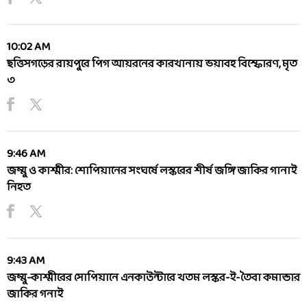
10:02 AM
ছত্তিসগড়ের রায়পুরে পিগ আয়রনের কারখানায় ভয়াবহ বিস্ফোরণ, মৃত
৩
9:46 AM
জম্মু ও কাশ্মীর: শোপিয়ানের সংঘর্ষে লস্করের শীর্ষ জঙ্গি জাকির গানাই
নিহত
9:43 AM
জম্মু-কাশ্মীরের সোপিয়ানে এনকাউন্টারে খতম লস্কর-ই-তৈবা কমান্ডার
জাকির গনাই