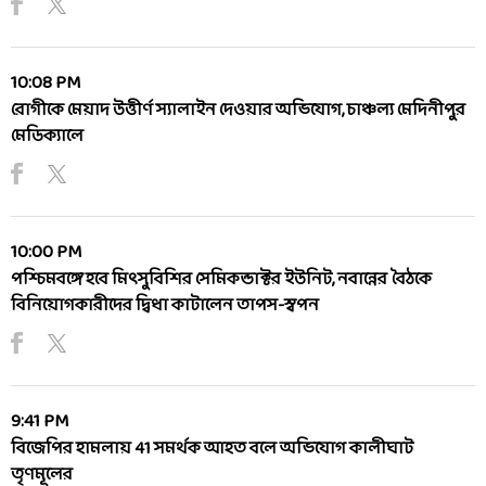
10:08 PM
রোগীকে মেয়াদ উত্তীর্ণ স্যালাইন দেওয়ার অভিযোগ, চাঞ্চল্য মেদিনীপুর
মেডিক্যালে
10:00 PM
পশ্চিমবঙ্গে হবে মিৎসুবিশির সেমিকন্ডাক্টর ইউনিট, নবান্নের বৈঠকে
বিনিয়োগকারীদের দ্বিধা কাটালেন তাপস-স্বপন
9:41 PM
বিজেপির হামলায় 41 সমর্থক আহত বলে অভিযোগ কালীঘাট
তৃণমূলের