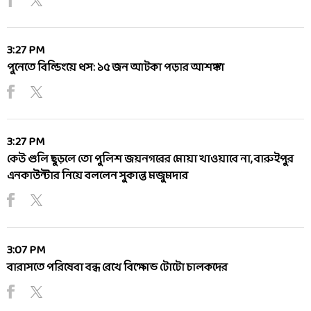
3:27 PM
পুনেতে বিল্ডিংয়ে ধস: ১৫ জন আটকা পড়ার আশঙ্কা
3:27 PM
কেউ গুলি ছুড়লে তো পুলিশ জয়নগরের মোয়া খাওয়াবে না, বারুইপুর
এনকাউন্টার নিয়ে বললেন সুকান্ত মজুমদার
3:07 PM
বারাসতে পরিষেবা বন্ধ রেখে বিক্ষোভ টোটো চালকদের