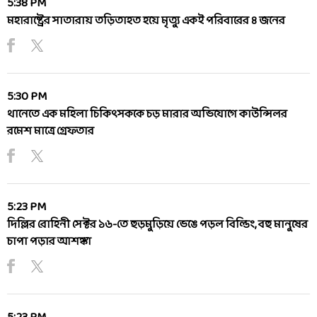
5:38 PM
মহারাষ্ট্রের সাতারায় তড়িতাহত হয়ে মৃত্যু একই পরিবারের ৪ জনের
5:30 PM
থানেতে এক মহিলা চিকিৎসককে চড় মারার অভিযোগে কাউন্সিলর
রমেশ মাত্রে গ্রেফতার
5:23 PM
দিল্লির রোহিনী সেক্টর ১৬-তে হুড়মুড়িয়ে ভেঙে পড়ল বিল্ডিং, বহু মানুষের
চাপা পড়ার আশঙ্কা