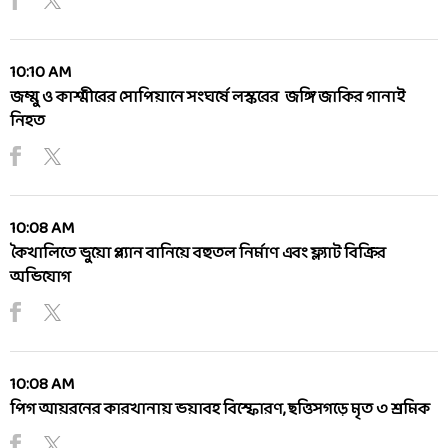
10:10 AM
জম্মু ও কাশ্মীরের সোপিয়ানে সংঘর্ষে লস্করের জঙ্গি জাকির গানাই
নিহত
10:08 AM
কৈখালিতে ভুয়ো প্ল্যান বানিয়ে বহুতল নির্মাণ এবং ফ্ল্যাট বিক্রির
অভিযোগ
10:08 AM
পিগ আয়রনের কারখানায় ভয়াবহ বিস্ফোরণ, ছত্তিসগড়ে মৃত ৩ শ্রমিক