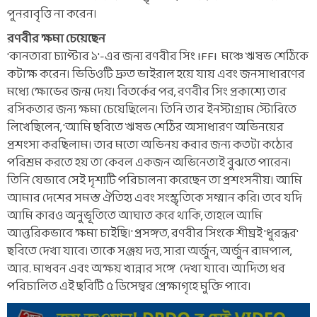
পুনরাবৃত্তি না করেন।
রণবীর ক্ষমা চেয়েছেন
'কানতারা চ্যাপ্টার ১'-এর জন্য রণবীর সিং IFFI মঞ্চে ঋষভ শেঠিকে
কটাক্ষ করেন। ভিডিওটি দ্রুত ভাইরাল হয়ে যায় এবং জনসাধারণের
মধ্যে ক্ষোভের জন্ম দেয়। বিতর্কের পর, রণবীর সিং প্রকাশ্যে তার
রসিকতার জন্য ক্ষমা চেয়েছিলেন। তিনি তার ইনস্টাগ্রাম স্টোরিতে
লিখেছিলেন, 'আমি ছবিতে ঋষভ শেঠির অসাধারণ অভিনয়ের
প্রশংসা করছিলাম। তার মতো অভিনয় করার জন্য কতটা কঠোর
পরিশ্রম করতে হয় তা কেবল একজন অভিনেতাই বুঝতে পারেন।
তিনি যেভাবে সেই দৃশ্যটি পরিচালনা করেছেন তা প্রশংসনীয়। আমি
আমার দেশের সমস্ত ঐতিহ্য এবং সংস্কৃতিকে সম্মান করি। তবে যদি
আমি কারও অনুভূতিতে আঘাত করে থাকি, তাহলে আমি
আন্তরিকভাবে ক্ষমা চাইছি।' প্রসঙ্গত, রণবীর সিংকে শীঘ্রই 'ধুরন্ধর'
ছবিতে দেখা যাবে। তাকে সঞ্জয় দত্ত, সারা অর্জুন, অর্জুন রামপাল,
আর. মাধবন এবং অক্ষয় খান্নার সঙ্গে দেখা যাবে। আদিত্য ধর
পরিচালিত এই ছবিটি ৫ ডিসেম্বর প্রেক্ষাগৃহে মুক্তি পাবে।