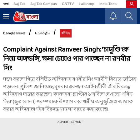
বাংলা
Aaj Tak
Aaj Tak Campus
GNTTV
Lallantop
India Today
Business
Bangla News
মনোরঞ্জন
বলিউড
Complaint Against Ranveer Singh: 'চামুণ্ডি'কে
নিয়ে অঙ্গভঙ্গি, ক্ষমা চেয়েও পার পাচ্ছেন না রণবীর
সিং
মজা করতে গিয়ে বলিউড অভিনেতা রণবীর সিং আইনি বিবাদে জড়িয়ে
পড়লেন। পুলিশ জানিয়েছে, বুধবার একজন আইনজীবী তাঁর বিরুদ্ধে
অভিযোগ দায়ের করেছেন। 'কানতারা চ্যাপ্টার ১' ছবিতে দেখানো পবিত্র
'দৈব' (ভূত কোলা) পরম্পরাকে উপহাস করে ধর্মীয় অনুভূতিতে আঘাত
করার অভিযোগে তাঁর বিরুদ্ধে মামলা দায়ের করা হয়েছে।
ADVERTISEMENT