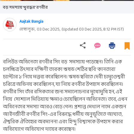
বড় সমস্যায় 'ধুরন্ধর' রণবীর
Aajtak Bangla
বেঙ্গালুরু,
03 Dec 2025
,
(Updated
03 Dec 2025, 8:12 PM
IST)
বলিউড অভিনেতা রণবীর সিং বড় সমস্যায় পড়েছেন। তিনি এক
চলচ্চিত্র উৎসবে দক্ষিণী তারকা ঋষভ শেঠির ছবি 'কানতারা
চ্যাপ্টার ১' নিয়ে মন্তব্য করেছিলেন। ঋষভ ছবিতে দেবী চামুণ্ডেশ্বরী
চরিত্রে অভিনয় করেছিলেন, যা নিয়ে রণবীর উপহাস করেছিলেন।
রণবীর সিং তাঁর রসিকতার জন্য সমালোচনার মুখোমুখি হন, এই
নিয়ে সোশ্যাল মিডিয়ায় ক্ষমাও চেয়েছিলেন অভিনেতা। তবে, এখন
অভিনেতার সমস্যা আরও বেড়ে গেল। প্রশান্ত মেথাল নামে একজন
আইনজীবী রণবীর সিং-এর বিরুদ্ধে ধর্মীয় অনুভূতিতে আঘাত,
ঐশ্বরিক ঐতিহ্যের অবমাননা এবং হিন্দু বিশ্বাসকে উপহাস করার
অভিযোগে অভিযোগ দায়ের করেছেন।