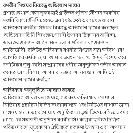
রণবীর সিংয়ের বিরুদ্ধে অভিযোগ দায়ের
প্রশান্ত মেথাল বেঙ্গালুরুর হাই গ্রাউন্ডস পুলিশ স্টেশনে ভারতীয়
দণ্ডবিধি (আইপিসি), ২০২৩ এর ২৯৯, ৩০২ এবং ১৯৬ ধারায়
অভিনেতা রণবীর সিংয়ের বিরুদ্ধে অভিযোগ দায়ের করেছেন।
অভিযোগে তিনি লিখেছেন, 'আমি উপরের ঠিকানার বাসিন্দা,
ভারতের একজন আইন মেনে চলা নাগরিক এবং একজন
আইনজীবী। বলিউড অভিনেতা রণবীর সিংয়ের করা অবৈধ এবং
আপত্তিকর কর্মকাণ্ড, যা আমার এবং লক্ষ লক্ষ হিন্দুর, বিশেষ করে
কর্ণাটকের তুলু-ভাষী সম্প্রদায়ের ধর্মীয় অনুভূতিতে গভীর আঘাত
করেছে, তা অবিলম্বে আপনার নজরে আনার জন্য আমি এই
অভিযোগ দায়ের করছি।'
অভিনেতা অনুভূতিতে আঘাত করেছে
অভিযোগে আরও বলা হয়েছে, 'গত কয়েকদিন ধরে, সোশ্যাল
মিডিয়ায় প্রচারিত বিভিন্ন সংবাদমাধ্যম এবং ভিডিওর মাধ্যমে জানা
গেছে যে ২৮ নভেম্বর গোয়ায় অনুষ্ঠিত আন্তর্জাতিক চলচ্চিত্র উৎসব
(IFFI) এর সমাপনী অনুষ্ঠানে রণবীর সিং কান্তরা ছবিতে চিত্রিত
পবিত্র দেবতা (ভূতকোলা) ঐতিহ্যকে প্রকাশ্যে উপহাস এবং অপমান