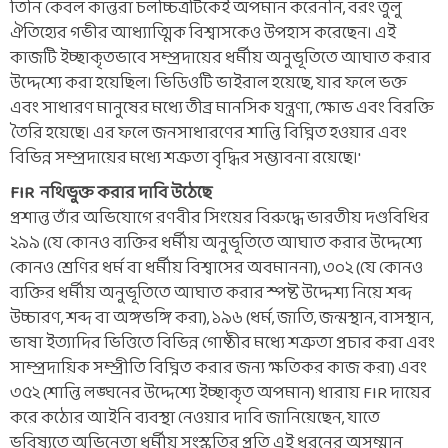
তিনি কেবল কান্তরা চলচ্চিত্রটিকেই অপমান করেননি, বরং তুলু
ঐতিহ্যের গভীর আধ্যাত্মিক বিশ্বাসকেও উপহাস করেছেন। এই
কাজটি ইচ্ছাকৃতভাবে সম্প্রদায়ের ধর্মীয় অনুভূতিতে আঘাত করার
উদ্দেশ্যে করা হয়েছিল। ভিডিওটি ভাইরাল হয়েছে, যার ফলে ভক্ত
এবং সাধারণ মানুষের মধ্যে তীব্র মানসিক যন্ত্রণা, ক্ষোভ এবং বিরক্তি
তৈরি হয়েছে। এর ফলে জনসাধারণের শান্তি বিঘ্নিত হওয়ার এবং
বিভিন্ন সম্প্রদায়ের মধ্যে শত্রুতা বৃদ্ধির সম্ভাবনা রয়েছে।'
FIR নথিভুক্ত করার দাবি উঠেছে
প্রশান্ত তাঁর অভিযোগে রণবীর সিংয়ের বিরুদ্ধে ভারতীয় দণ্ডবিধির
২৯৯ (যে কোনও ব্যক্তির ধর্মীয় অনুভূতিতে আঘাত করার উদ্দেশ্যে
কোনও শ্রেণির ধর্ম বা ধর্মীয় বিশ্বাসের অবমাননা), ৩০২ (যে কোনও
ব্যক্তির ধর্মীয় অনুভূতিতে আঘাত করার স্পষ্ট উদ্দেশ্য নিয়ে শব্দ
উচ্চারণ, শব্দ বা অঙ্গভঙ্গি করা), ১৯৬ (ধর্ম, জাতি, জন্মস্থান, বাসস্থান,
ভাষা ইত্যাদির ভিত্তিতে বিভিন্ন গোষ্ঠীর মধ্যে শত্রুতা প্রচার করা এবং
সাম্প্রদায়িক সম্প্রীতি বিঘ্নিত করার জন্য ক্ষতিকর কাজ করা) এবং
৩৫২ (শান্তি লঙ্ঘনের উদ্দেশ্যে ইচ্ছাকৃত অপমান) ধারায় FIR দায়ের
করে কঠোর আইনি ব্যবস্থা নেওয়ার দাবি জানিয়েছেন, যাতে
ভবিষ্যতে অভিনেতা ধর্মীয় সংস্কৃতির প্রতি এই ধরনের অসম্মান