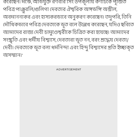
করেছেন। মঞ্চে, অভিযুক্ত রণবীর সিং উপকূলীয় কর্ণাটকে পূজিত
পবিত্র পাঞ্জুরলি/গুলিগা দেবতার ঐশ্বরিক অঙ্গভঙ্গি অশ্লীল,
অবমাননাকর এবং হাস্যকরভাবে অনুকরণ করেছেন। তদুপরি, তিনি
মৌখিকভাবে পবিত্র দেবতাকে ভূত বলে উল্লেখ করেছেন, যদিও ছবিতে
আমাদের রাজ্য দেবী চামুণ্ডেশ্বরীকে চিত্রিত করা হয়েছে। আমাদের
সংস্কৃতি এবং ধর্মীয় বিশ্বাসে, দেবতারা ভূত নন, বরং শ্রদ্ধেয় দেবতা/
দেবী। দেবতাকে ভূত বলা ধর্মনিন্দা এবং হিন্দু বিশ্বাসের প্রতি ইচ্ছাকৃত
অসম্মান।'
ADVERTISEMENT