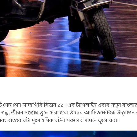
টি গেম শো। 'দাদাগিরি সিজন ১১' -এর ট্যাগলাইন এবার 'নতুন বাংলা
, গল্প, জীবন সংগ্রাম তুলে ধরা হবে। তাঁদের অ্যাচিভমেন্টকে উদ্‌যাপন
 এবং বাস্তবে ঘটা দুঃসাহসিক ঘটনা সকলের সামনে তুলে ধরা।