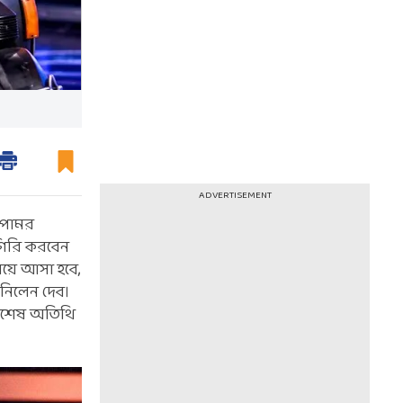
ADVERTISEMENT
আপামর
াগিরি করবেন
িয়ে আসা হবে,
 নিলেন দেব।
 বিশেষ অতিথি