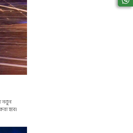
র নতুন
 করা হবে।