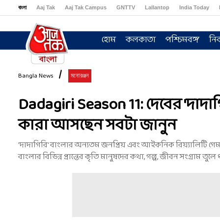
বাংলা
Aaj Tak
Aaj Tak Campus
GNTTV
Lallantop
India Today
Sports Tak
Crime Tak
Astro Tak
Gaming
Brides Today
Ishq FM
হোম
কলকাতা
পশ্চিমবঙ্গ
নির
Bangla News
মনোরঞ্জন
Dadagiri Season 11: দেবের 'দাদাগ
কারা আসছেন সবটা জানুন
'দাদাগিরি' বাংলার অন্যতম জনপ্রিয় এবং আইকনিক রিয়্যালিটি গেম
বাংলার বিভিন্ন প্রান্তের কৃতি মানুষদের কথা, গল্প, জীবন সংগ্রাম তুল