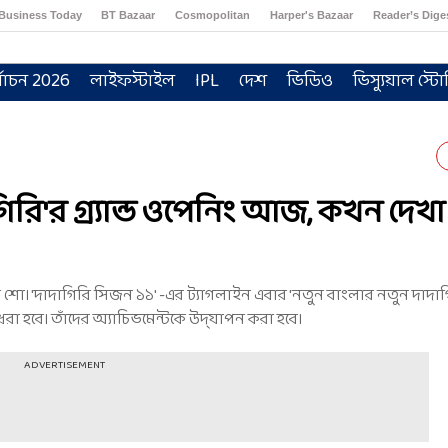
Business Today
BT Bazaar
Cosmopolitan
Harper's Bazaar
Reader’s Dige
্বাচন 2026
লাইফস্টাইল
IPL
দেশ
ভিডিও
ভিস্যুয়াল স্টো
িরি'র গ্র্যান্ড ওপেনিং আজ, কখন দেখা
 শো। 'দাদাগিরি সিজন ১১' -এর ট্যাগলাইন এবার 'নতুন বাংলার নতুন দাদাগ
ে ধরা হবে। তাঁদের অ্যাচিভমেন্টকে উদ্‌যাপন করা হবে।
ADVERTISEMENT