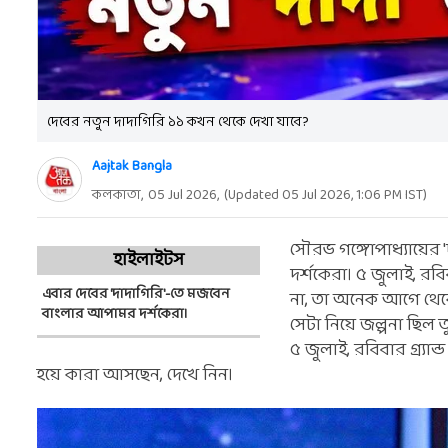
দেবের নতুন দাদাগিরি ১১ কখন থেকে দেখা যাবে?
Aajtak Bangla
কলকাতা,
05 Jul 2026
,
(Updated
05 Jul 2026, 1:06 PM
IST)
সৌরভ গঙ্গোপাধ্যায়ের
হাইলাইটস
দর্শকেরা। ৫ জুলাই, রব
এবার দেবের 'দাদাগিরি'-তে মজবেন
না, তা অনেক আগে থেকে
বাংলার আপামর দর্শকেরা।
সেটা নিয়ে জল্পনা ছিল 
৫ জুলাই, রবিবার গ্র্য
হয়ে কারা আসছেন, দেখে নিন।