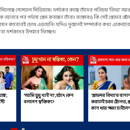
ড়া মিলেছে সোশ্যাল মিডিয়ায়। দর্শকের কাছে তাঁদের পরিচয় ‘বিদ্যা’ 
ক ঘোরার পর পর্দায় প্রেম করছেন তাঁরা। বাস্তবেও কি সেই প্রেমের ছো
য়ন কারোরই চোখ এড়ায়নি। যদিও দুজনেই সম্পর্কের কথা একেবারে
রা দর্শকদের উপহার দিচ্ছেন।
ছে',
'আমি চুমু খাই না', হঠাৎ কেন
'প্রফেসর বিদ্যা'র বানা
্টে
বললেন স্বস্তিকা?
করতেই চরম ট্রোলড, প্র
কান ধরে ক্ষমা চাইলেন 