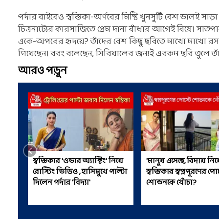
পর্দার বাইরেও স্বস্তিকা-অর্ণবের মিষ্টি খুনসুটি বেশ ভালই সা
চিত্রনাট্যের কারসাজিতে প্রেম দানা বাঁধার আগেই বিয়ে। সাতপা
একে-অপরের হৃদয়ে? তাঁদের বেশ কিছু ছবিতে মাখো মাখো রসা
গিয়েছেন। বরং বলেছেন, সিরিয়ালের জন্যই এরকম ছবি তুলে তাঁ
আরও পড়ুন
স্বস্তিকার 'ওভার অ্যাক্টিং' নিয়ে
'মানুষ এসেছে, বিদায় নিয়ে
রোস্টিং ভিডিও , হাসিমুখে পাল্টা
স্বস্তিকার স্বপ্নপূরণের পোস
দিলেন পর্দার 'বিদ্যা'
শোভনকে খোঁচা?