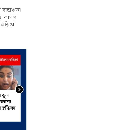
আর ‘রাজঋত’।
ঁয়া লাগল
 এড়িয়ে
ন ভুল
'আমার বেডরুমে ঢুকে...' ছুটির
কাশ্যে
দিনে স্বস্তিকার সঙ্গে যা
স্বস্তিকা
ঘটে...VIRAL