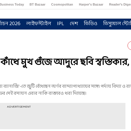
Business Today
BT Bazaar
Cosmopolitan
Harper's Bazaar
Reader’s Dige
্বাচন 2026
লাইফস্টাইল
IPL
দেশ
ভিডিও
ভিস্যুয়াল স্টো
ঁধে মুখ গুঁজে আদুরে ছবি স্বস্তিকার, প
া ব্যানার্জি’-তে জুটি বেঁধেছেন অর্ণব বন্দ্যোপাধ্যায়ের সঙ্গে। পর্দায় বিদ্যা 
ইফের সেই রসায়ন এবার নাকি বাস্তবেও ধরা দিয়েছে।
ADVERTISEMENT