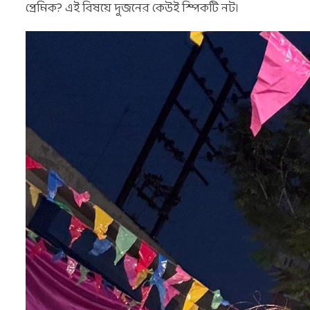
প্রেমিক? এই বিষয়ে দুজনের কেউই স্পিকটি নট।