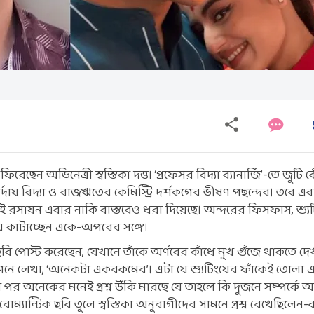
রেছেন অভিনেত্রী স্বস্তিকা দত্ত। ‘প্রফেসর বিদ্যা ব্যানার্জি’-তে জুটি 
। পর্দায় বিদ্যা ও রাজঋতের কেমিস্ট্রি দর্শকগের ভীষণ পছন্দের। তবে 
েই রসায়ন এবার নাকি বাস্তবেও ধরা দিয়েছে। অন্দরের ফিসফাস, শ্যু
য় কাটাচ্ছেন একে-অপরের সঙ্গে।
ি ছবি পোস্ট করেছেন, যেখানে তাঁকে অর্ণবের কাঁধে মুখ গুঁজে থাকতে দে
পশনে লেখা, ‘অনেকটা একরকমের’। এটা যে শ্যুটিংয়ের ফাঁকেই তোলা 
পর অনেকের মনেই প্রশ্ন উঁকি মারছে যে তাহলে কি দুজনে সম্পর্কে
ান্টিক ছবি তুলে স্বস্তিকা অনুরাগীদের সামনে প্রশ্ন রেখেছিলেন-বন