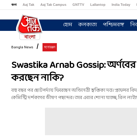
বাংলা
Aaj Tak
Aaj Tak Campus
GNTTV
Lallantop
India Today
Sports Tak
Crime Tak
Astro Tak
Gaming
Brides Today
Ishq FM
হোম
কলকাতা
পশ্চিমবঙ্গ
নির
Bangla News
মনোরঞ্জন
Swastika Arnab Gossip: অর্ণবের কা
করছেন নাকি?
বহু বছর পর ছোটপর্দায় ফিরেছেন অভিনেত্রী স্বস্তিকা দত্ত। ‘প্রফেসর বিদ্য
কেমিস্ট্রি দর্শকগের ভীষণ পছন্দের। তবে এবার শোনা যাচ্ছে, রিল লা