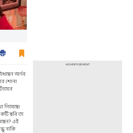
ADVERTISEMENT
বেঁধেছেন অর্ণব
এবার শোনা
টিংয়ের
খা গিয়েছে।
একটি ছবি তা
 আছেন? এই
্ধু নাকি