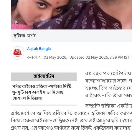
স্বস্তিকা-অর্ণব
Aajtak Bangla
কলকাতা,
02 May 2026
,
(Updated
02 May 2026, 2:39 PM
IST)
বহু বছর পর ছোটপর্দায় ফি
হাইলাইটস
বন্দ্যোপাধ্যায়ের সঙ্গে
পর্দার বাইরেও স্বস্তিকা-অর্ণবের মিষ্টি
যাচ্ছে, রিল লাইফের স
খুনসুটি বেশ ভালই সাড়া মিলেছে
বাইরেও নাকি তাঁরা সম
সোশ্যাল মিডিয়ায়।
সম্প্রতি স্বস্তিকা একট
এইভাবেই পোজ দিয়ে ছবি পোস্ট করেছেন স্বস্তিকা। ছবির ক্যা
নিয়ে একেবারেই কোনও দ্বিমত নেই। তবে এই আদুরে ছবি দেখার 
প্রথম নয়, এর আগেও অর্ণবের সঙ্গে ঠিকই একইরকম কায়দায় রোম্য