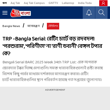
বাংলা
Aaj Tak
Aaj Tak Campus
GNTTV
Lallantop
India Today
Business
Bangla News
মনোরঞ্জন
টেলিভিশন
TRP -Bangla Serial: রেটিং চার্টে বড় রদবদল!
'পরশুরাম', 'পরিণীতা' না 'রাণী ভবানী' বেঙ্গল টপার
কে?
Bengali Serial BARC 2025 Week 34th TRP List: একে অপরকে
জোরদার টক্কর দিচ্ছে মেগাগুলি। সমস্ত ধারাবাহিকগুলোই চেষ্টা করছে
বিশেষ কিছু পর্বের মাধ্যমে দর্শকদের মনোরঞ্জন করার। রেটিং
চার্টে ধারাবাহিকগুলির স্থান পরিবর্তন হয়েছে গত সপ্তাহের তুলোনায়।
ADVERTISEMENT