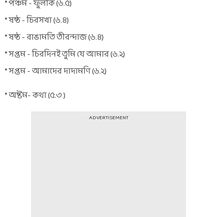
* পঞ্চম - ফুলকি (৬.৫)
* ষষ্ঠ - চিরসখা (৬.৪)
* ষষ্ঠ - রাঙামতি তীরন্দাজ (৬.৪)
* সপ্তম - চিরদিনই তুমি যে আমার (৬.২)
* সপ্তম - আমাদের দাদামণি (৬.২)
* অষ্টম- কথা (৫.৩ )
ADVERTISEMENT