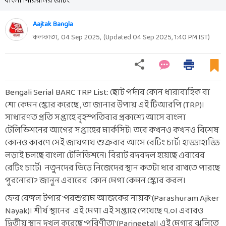
বাংলা সিরিয়ালর রেটিং
Aajtak Bangla
কলকাতা,
04 Sep 2025
,
(Updated
04 Sep 2025, 1:40 PM
IST)
Bengali Serial BARC TRP List: ছোট পর্দার কোন ধারাবাহিক বা
শো কেমন স্কোর করেছে , তা জানার উপায় এই টিআরপি (TRP)।
সাধারণত প্রতি সপ্তাহে বৃহস্পতিবার প্রকাশ্যে আসে বাংলা
টেলিভিশনের আগের সপ্তাহের মার্কসিট। তবে কখনও কখনও বিশেষ
কোনও কারণে সেই জায়গায় শুক্রবার আসে রেটিং চার্ট। হাড্ডাহাড্ডি
লড়াই চলছে বাংলা টেলিভিশনে। বিরাট রদবদল হয়েছে এবারের
রেটিং চার্টে। নতুনদের ভিড়ে নিজেদের স্থান কতটা ধরে রাখতে পারছে
পুরনোরা? জানুন এবারের কোন মেগা কেমন স্কোর করল।
ফের বেঙ্গল টপার 'পরশুরাম আজকের নায়ক'(Parashuram Ajker
Nayak)। শীর্ষ স্থানের এই মেগা এই সপ্তাহে পেয়েছে ৭.০। এবারও
দ্বিতীয় স্থান দখল করেছে 'পরিণীতা'(Parineeta)। এই মেগার ঝুলিতে