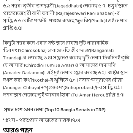
৬.৯ নম্বর। তৃতীয় 'জগদ্ধাত্রী'(Jagaddhatri) পেয়েছে ৬.৭। চতুর্থ স্থানে
'রাজরাজেশ্বরী রাণী ভবানী' (Rajrajeshwari Rani Bhabani)-র
প্রাপ্তি ৬.৬ রেটিং পয়েন্ট। পঞ্চমে রয়েছে 'ফুলকি'(Phulki)। এই মেগার
প্রাপ্তি ৬.৫।
কিছুটা নম্বর কমে এবার ষষ্ঠ স্থানে রয়েছে দুটি ধারাবাহিক।
'চিরসখা'(Chirosokha) ও 'রাঙামতি তীরন্দাজ'(Rangamati
Tirandaj)-র পেয়েছে, ৬.৪। সপ্তমেও রয়েছে দুটি মেগা। 'চিরদিনই তুমি
যে আমার' (Chirodini Tumi Je Amar) ও 'আমাদের দাদামণি'
(Amader Dadamoni)। এই দুই মেগার স্কোর করেছে ৬.২। অষ্টম স্থান
দখল করা 'কথা'(Kotha)-র ঝুলিতে ৫.৩। নবমে 'অনুরাগের ছোঁয়া'
(Anuager Chhoya) + 'গৃহপ্রবেশ' (Grihoprobesh/)-র প্রাপ্তি ৫.১।
দশম স্থান পেয়েছে 'তুই আমার হিরো' (Tui Amar Hero), প্রাপ্তি ৪.৭।
প্রথম দশে কোন মেগা (Top 10 Bangla Serials in TRP)
* প্রথম - পরশুরাম আজকের নায়ক (৭.০)
আরও পড়ুন