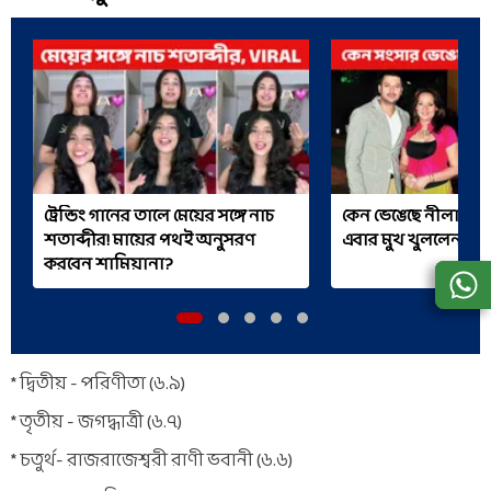
ট্রেন্ডিং গানের তালে মেয়ের সঙ্গে নাচ
কেন ভেঙেছে নীলাঞ্জনার
শতাব্দীর! মায়ের পথই অনুসরণ
এবার মুখ খুললেন যিশ
করবেন শামিয়ানা?
* দ্বিতীয় - পরিণীতা (৬.৯)
* তৃতীয় - জগদ্ধাত্রী (৬.৭)
* চতুর্থ- রাজরাজেশ্বরী রাণী ভবানী (৬.৬)