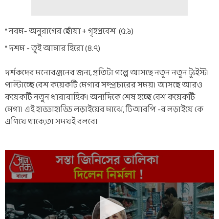
* নবম- অনুরাগের ছোঁয়া + গৃহপ্রবেশ (৫.১)
* দশম - তুই আমার হিরো (৪.৭)
দর্শকদের মনোরঞ্জনের জন্য, প্রতিটা গল্পে আসছে নতুন নতুন ট্যুইস্ট।
পাল্টাচ্ছে বেশ কয়েকটি মেগার সম্প্রচারের সময়। আসছে আরও
কয়েকটি নতুন ধারাবাহিক। অন্যদিকে শেষ হচ্ছে বেশ কয়েকটি
মেগা। এই হাড্ডাহাড্ডি লড়াইয়ের মাঝে, টিআরপি -র লড়াইয়ে কে
এগিয়ে থাকে,তা সময়ই বলবে।