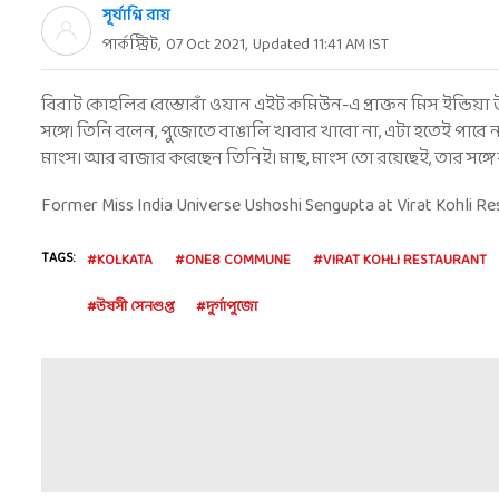
সূর্যাগ্নি রায়
পার্কস্ট্রিট
,
07 Oct 2021
,
Updated
11:41 AM
IST
বিরাট কোহলির রেস্তোরাঁ ওয়ান এইট কমিউন-এ প্রাক্তন মিস ইন্ডিয়া
সঙ্গে। তিনি বলেন, পুজোতে বাঙালি খাবার খাবো না, এটা হতেই পারে 
মাংস। আর বাজার করেছেন তিনিই। মাছ, মাংস তো রয়েছেই, তার সঙ্গে র
Former Miss India Universe Ushoshi Sengupta at Virat Kohli 
TAGS:
#KOLKATA
#ONE8 COMMUNE
#VIRAT KOHLI RESTAURANT
#উষসী সেনগুপ্ত
#দুর্গাপুজো