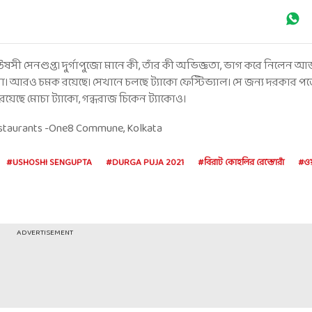
 উষসী সেনগুপ্ত। দুর্গাপুজো মানে কী, তাঁর কী অভিজ্ঞতা, ভাগ করে নিলে
না। আরও চমক রয়েছে। সেখানে চলছে ট্যাকো ফেস্টিভ্যাল। সে জন্য দরকার পড়
য়েছে মোচা ট্যাকো, গন্ধরাজ চিকেন ট্যাকোও।
Restaurants -One8 Commune, Kolkata
#USHOSHI SENGUPTA
#DURGA PUJA 2021
#বিরাট কোহলির রেস্তোরাঁ
#ও
ADVERTISEMENT