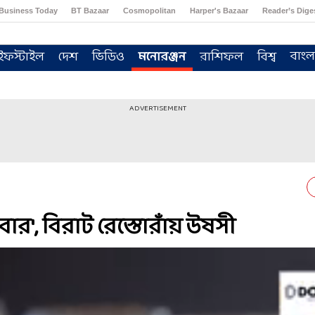
Business Today
BT Bazaar
Cosmopolitan
Harper's Bazaar
Reader’s Dige
বাংল
ইফস্টাইল
দেশ
ভিডিও
মনোরঞ্জন
রাশিফল
বিশ্ব
ADVERTISEMENT
ার', বিরাট রেস্তোরাঁয় উষসী