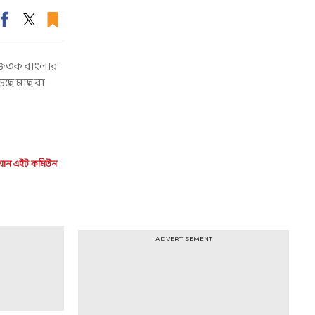
ন আজতক বাংলার
েছে মাছ বা
য়ান এইট কমিউন
ADVERTISEMENT