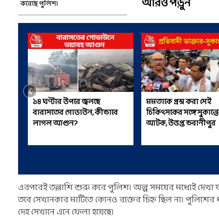
আরও পড়ুন
করেছে পুলিশ।
১৪ ঘণ্টার উপরে জ্বলছে
মমতাকে প্রশ্ন করা সেই
বারাসতের গোডাউন, কীভাবে
চিকিৎসকের সঙ্গে সুকান্তে
লাগল আগুন?
আটক, উত্তপ্ত ভবানীপুর
এরপরেই তল্লাশি শুরু করে পুলিশ। অল্প সময়ের মধ্যেই দেখা য
তবে সেখানকার মাটিতে কোনও রক্তের চিহ্ন ছিল না। পুলিশের
দেহ সেখানে এনে ফেলা হয়েছে।