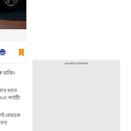
ADVERTISEMENT
্যক্তি।
তার ধারে
। পর্ণশ্রী
কেই বেধড়ক
রেন।