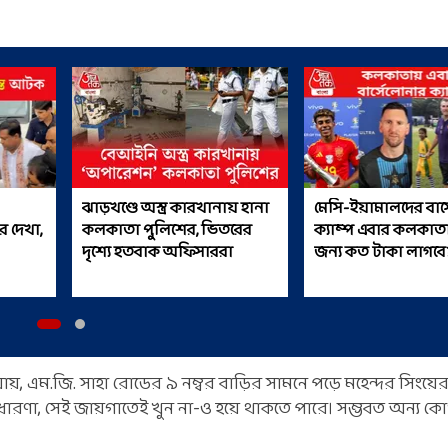
ঝাড়খণ্ডে অস্ত্র কারখানায় হানা
মেসি-ইয়ামালদের বার্
র দেখা,
কলকাতা পুলিশের, ভিতরের
ক্যাম্প এবার কলকাতা
দৃশ্যে হতবাক অফিসাররা
জন্য কত টাকা লাগবে
ায়, এম.জি. সাহা রোডের ৯ নম্বর বাড়ির সামনে পড়ে মহেন্দর সিংয়ে
 ধারণা, সেই জায়গাতেই খুন না-ও হয়ে থাকতে পারে। সম্ভবত অন্য ক