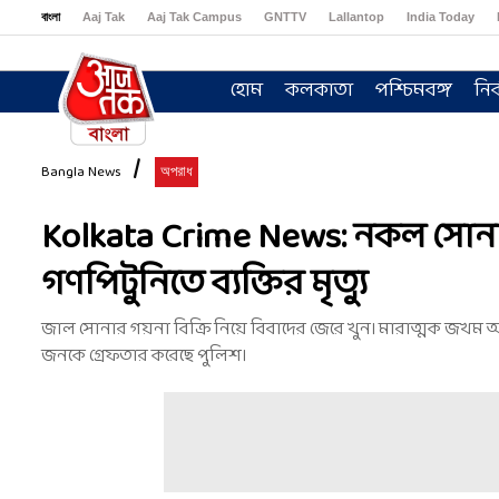
বাংলা
Aaj Tak
Aaj Tak Campus
GNTTV
Lallantop
India Today
Sports Tak
Crime Tak
Astro Tak
Gaming
Brides Today
Ishq FM
হোম
কলকাতা
পশ্চিমবঙ্গ
নির
Bangla News
অপরাধ
Kolkata Crime News: নকল সোন
গণপিটুনিতে ব্যক্তির মৃত্যু
জাল সোনার গয়না বিক্রি নিয়ে বিবাদের জেরে খুন। মারাত্মক জখম অব
জনকে গ্রেফতার করেছে পুলিশ।