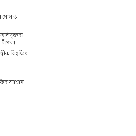
দন ঘোষ ও
অভিযুক্তরা
ন দীপক।
জীব, বিশ্বজিৎ
স্তির আশ্বাস