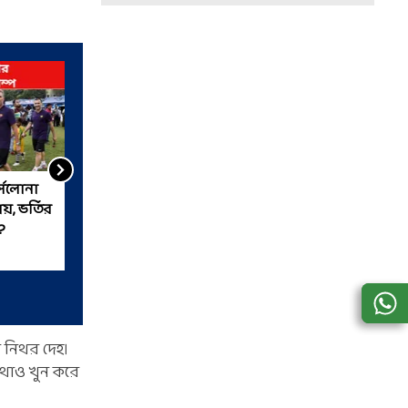
সেলোনা
মোহনবাগান-ইস্টবেঙ্গল ম্যাচ
য়, ভর্তির
এবার বারাসাতে, কবে কখন?
?
র নিথর দেহ।
োথাও খুন করে