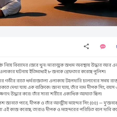
ি নিয়ে বিবাদের জেরে খুন। মারাত্মক জখম অবস্থায় উদ্ধার আর এক ব
া এলাকার ঘটনায় ইতিমধ্যেই ৮ জনকে গ্রেফতার করেছে পুলিশ।
িবার গভীর রাতে ধর্মরাজতলা এলাকায় টহলদারি চালানোর সময় রাস্
থাকতে দেখা যায় এক ব্যক্তিকে। জানা যায়, তাঁর নাম দীপক সিং, বয়স ৩৩
ক্ষণাৎ উদ্ধার করে। তাঁর সারা শরীরে একাধিক আঘাত ছিল।
লিশ জানতে পারে, দীপক ও তাঁর আত্মীয় মহেন্দর সিং (৫৫) — দু’জন
া এই কাজ করেছে, তারাও দীপক ও মহেন্দরের পরিচিত বলে দাবি ক