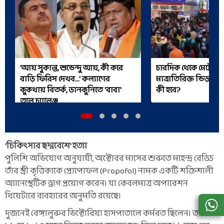
'আয় সুকান্ত, শুভেন্দু আয়, কী করে
চারদিক থেকে মেট্রো, 
বাড়ি ফিরিস দেখব...' কল্যাণের
মাত্রাতিরিক্ত ভিড় নিয়ে
কুকথায় বিতর্ক, ডানকুনিতে 'বাবা'
কী হবে?
তুলে চ্যালেঞ্জ
‘চিকিৎসার ছদ্মবেশে’ হত্যা
পুলিশি অভিযোগ অনুযায়ী, অক্টোবর মাসের শুরুতে মহেন্দ্র রেড্ডি
তাঁর স্ত্রী কৃত্তিকাকে প্রোপোফল (Propofol) নামক একটি শক্তিশালী
অ্যানেস্থেটিক ড্রাগ প্রয়োগ করেন। যা কেবলমাত্র অপারেশন
থিয়েটারে ব্যবহারের অনুমতি রয়েছে।
দুজনেই বেঙ্গালুরুর ভিক্টোরিয়া হাসপাতালে কর্মরত ছিলেন। তারা