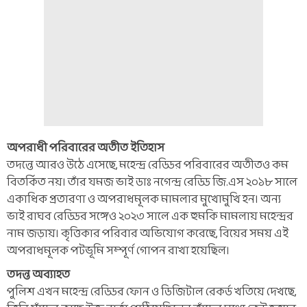
অপরাধী পরিবারের অতীত ইতিহাস
তদন্তে আরও উঠে এসেছে, মহেন্দ্র রেড্ডির পরিবারের অতীতও কম
বিতর্কিত নয়। তাঁর যমজ ভাই ডাঃ নগেন্দ্র রেড্ডি জি.এস ২০১৮ সালে
একাধিক প্রতারণা ও অপরাধমূলক মামলার মুখোমুখি হন। অন্য
ভাই রাঘব রেড্ডির সঙ্গেও ২০২৩ সালে এক হুমকি মামলায় মহেন্দ্রর
নাম জড়ায়। কৃত্তিকার পরিবার অভিযোগ করেছে, বিয়ের সময় এই
অপরাধমূলক পটভূমি সম্পূর্ণ গোপন রাখা হয়েছিল।
তদন্ত অব্যাহত
পুলিশ এখন মহেন্দ্র রেড্ডির ফোন ও ডিজিটাল রেকর্ড খতিয়ে দেখছে,