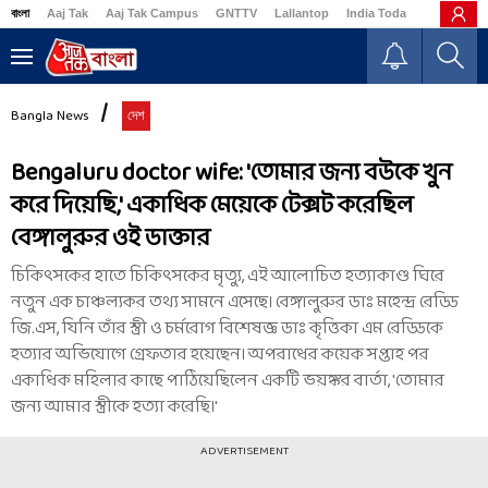
বাংলা
Aaj Tak
Aaj Tak Campus
GNTTV
Lallantop
India Today
Business
Bangla News
দেশ
Bengaluru doctor wife: 'তোমার জন্য বউকে খুন
করে দিয়েছি,' একাধিক মেয়েকে টেক্সট করেছিল
বেঙ্গালুরুর ওই ডাক্তার
চিকিৎসকের হাতে চিকিৎসকের মৃত্যু, এই আলোচিত হত্যাকাণ্ড ঘিরে
নতুন এক চাঞ্চল্যকর তথ্য সামনে এসেছে। বেঙ্গালুরুর ডাঃ মহেন্দ্র রেড্ডি
জি.এস, যিনি তাঁর স্ত্রী ও চর্মরোগ বিশেষজ্ঞ ডাঃ কৃত্তিকা এম রেড্ডিকে
হত্যার অভিযোগে গ্রেফতার হয়েছেন। অপরাধের কয়েক সপ্তাহ পর
একাধিক মহিলার কাছে পাঠিয়েছিলেন একটি ভয়ঙ্কর বার্তা, 'তোমার
জন্য আমার স্ত্রীকে হত্যা করেছি।'
ADVERTISEMENT