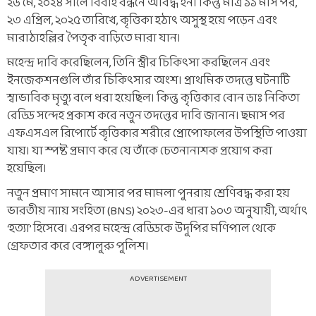
২৬ মে, ২০২৪ সালে বিবাহ বন্ধনে আবদ্ধ হন। কিন্তু মাত্র ১১ মাস পর,
২৩ এপ্রিল, ২০২৫ তারিখে, কৃত্তিকা হঠাৎ অসুস্থ হয়ে পড়েন এবং
মারাঠাহল্লির পৈতৃক বাড়িতে মারা যান।
মহেন্দ্র দাবি করেছিলেন, তিনি স্ত্রীর চিকিৎসা করছিলেন এবং
ইনজেকশনগুলি তাঁর চিকিৎসার অংশ। প্রাথমিক তদন্তে ঘটনাটি
স্বাভাবিক মৃত্যু বলে ধরা হয়েছিল। কিন্তু কৃত্তিকার বোন ডাঃ নিকিতা
রেড্ডি সন্দেহ প্রকাশ করে নতুন তদন্তের দাবি জানান। ছমাস পর
এফএসএল রিপোর্টে কৃত্তিকার শরীরে প্রোপোফলের উপস্থিতি পাওয়া
যায়। যা স্পষ্ট প্রমাণ করে যে তাঁকে চেতনানাশক প্রয়োগ করা
হয়েছিল।
নতুন প্রমাণ সামনে আসার পর মামলা পুনরায় শ্রেণিবদ্ধ করা হয়
ভারতীয় ন্যায় সংহিতা (BNS) ২০২৩-এর ধারা ১০৩ অনুযায়ী, অর্থাৎ
‘হত্যা’ হিসেবে। এরপর মহেন্দ্র রেড্ডিকে উদুপির মণিপাল থেকে
গ্রেফতার করে বেঙ্গালুরু পুলিশ।
ADVERTISEMENT