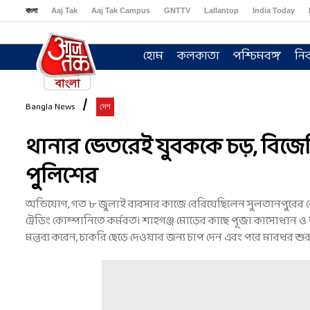
বাংলা
Aaj Tak
Aaj Tak Campus
GNTTV
Lallantop
India Today
Sports Tak
Crime Tak
Astro Tak
Gaming
Brides Today
Ishq FM
হোম
কলকাতা
পশ্চিমবঙ্গ
নির
Bangla News
দেশ
থানার ভেতরেই যুবককে চড়, বিজে
পুলিশের
অভিযোগ, গত ৮ জুলাই ব্যবসার কাজে বেরিয়েছিলেন সুলতানপুরের 
ট্রেডিং কোম্পানিতে কর্মরত। শাহগঞ্জ মোড়ের কাছে পূজা কাসোধান
মন্তব্য করেন, চাকরি ছেড়ে দেওয়ার জন্য চাপ দেন এবং পরে মারধর শু