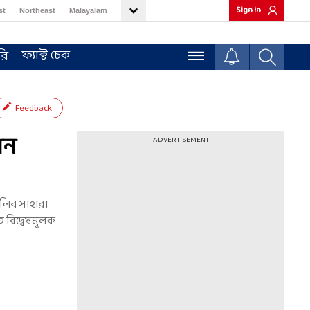
Sign In
st
Northeast
Malayalam
ফ্যাক্ট চেক
রি
Feedback
শন
ADVERTISEMENT
লির সাহারা
 বিদ্বেষমূলক