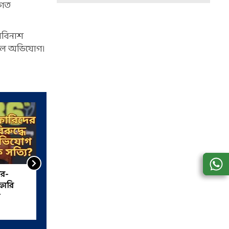
িগত
 অবিনাশ
 বলে অভিযোগ।
র-
বাড়ি বাড়ি জনগণনা শুরু
েফারি
অগাস্টেই, দিতে হবে এই ৩৪টি
প্রশ্নের উত্তর