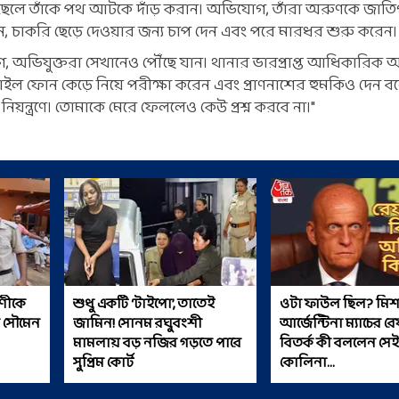
 ছেলে তাঁকে পথ আটকে দাঁড় করান। অভিযোগ, তাঁরা অরুণকে জাত
রেন, চাকরি ছেড়ে দেওয়ার জন্য চাপ দেন এবং পরে মারধর শুরু করেন।
িযোগ, অভিযুক্তরা সেখানেও পৌঁছে যান। থানার ভারপ্রাপ্ত আধিকারিক
বাইল ফোন কেড়ে নিয়ে পরীক্ষা করেন এবং প্রাণনাশের হুমকিও দেন
য়ন্ত্রণে। তোমাকে মেরে ফেললেও কেউ প্রশ্ন করবে না।"
ণীকে
শুধু একটি ‘টাইপো’, তাতেই
ওটা ফাউল ছিল? মিশ
িক সৌমেন
জামিন! সোনম রঘুবংশী
আর্জেন্টিনা ম্যাচের র
মামলায় বড় নজির গড়তে পারে
বিতর্ক কী বললেন সেই
সুপ্রিম কোর্ট
কোলিনা...