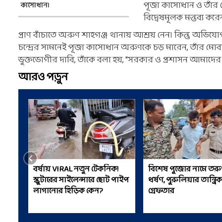
পূজা কাসোধান ও তাঁর
কাসোধান।
বিদ্বেষমূলক মন্তব্য ক
প্রাণ বাঁচাতে অরুণ শাহগঞ্জ থানায় আশ্রয় নেন। কিন্তু অভ
চন্দ্রের সামনেই পূজা কাসোধান অরুণকে চড় মারেন, তাঁর মো
ভুক্তভোগীর দাবি, তাঁকে বলা হয়, "সরকার ও প্রশাসন আমাদের নি
আরও পড়ুন
বর্ষায় VIRAL নতুন টেকনিক!
বিশেষ পুজোর নামে তরু
স্কুটারের সাইলেন্সারে ছোট পাইপ
ধর্ষণ, পুরুলিয়ার তান্ত্র
লাগানোর হিড়িক কেন?
গ্রেফতার