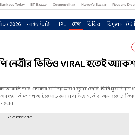
Business Today
BT Bazaar
Cosmopolitan
Harper's Bazaar
Reader’s Dige
্বাচন 2026
লাইফস্টাইল
IPL
দেশ
ভিডিও
ভিস্যুয়াল স্টো
পি নেত্রীর ভিডিও VIRAL হতেই অ্যাক
কোতোয়ালি নগর এলাকার বাসিন্দা অরুণ কুমার কোরি। তিনি মুরারি দাস গ
 ও তাঁর ছেলে তাঁকে পথ আটকে দাঁড় করান। অভিযোগ, তাঁরা অরুণকে জাতিগত
রু করেন।
ADVERTISEMENT