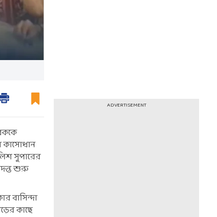
ADVERTISEMENT
ুবককে
জা কাসোধান
লিশ সুপারের
দন্ত শুরু
র বাসিন্দা
োড়ের কাছে