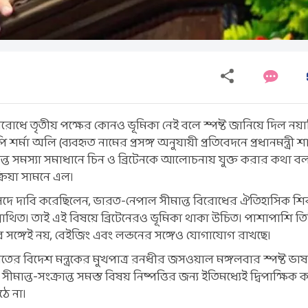
রোধে তৃতীয় পক্ষের কোনও ভূমিকা নেই বলে স্পষ্ট জানিয়ে দিল নয়াদি
পি শর্মা অলি (ব্যবহৃত নামের প্রসঙ্গ অনুযায়ী প্রতিবেদনে প্রধানমন্ত্রী শ
ান্ত সমস্যা সমাধানে চিন ও ব্রিটেনকে আলোচনায় যুক্ত করার কথা 
্রিয়া সামনে এল।
ী সংসদে দাবি করেছিলেন, ভারত-নেপাল সীমান্ত বিরোধের ঐতিহাসিক শ
িত। তাই এই বিষয়ে ব্রিটেনেরও ভূমিকা থাকা উচিত। পাশাপাশি তি
লির সঙ্গেই নয়, বেইজিং এবং লন্ডনের সঙ্গেও যোগাযোগ রাখছে।
রতের বিদেশ মন্ত্রকের মুখপাত্র রনধীর জসওয়াল মঙ্গলবার স্পষ্ট ভা
ীমান্ত-সংক্রান্ত সমস্ত বিষয় নিষ্পত্তির জন্য ইতিমধ্যেই দ্বিপাক্ষিক
ঠে না।