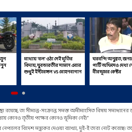
তুন
মাথায় 'বল' ওঠা সেই মূর্তির
ঘরবন্দি অনুব্রত, জন
ানুন
বিদায়, যুবভারতীর সামনে এবার
পার্টি অফিসেও দেখা ন
শুধুই ইস্টবেঙ্গল VS মোহনবাগান
বীরভূমের কেষ্টর
থা রয়েছে, তা সীমান্ত-সংক্রান্ত সমস্ত অমীমাংসিত বিষয় সমাধানের জন
বিষয়ে কোনও তৃতীয় পক্ষের কোনও ভূমিকা নেই।”
নেপালের বিদেশ মন্ত্রকের দেওয়া ব্যাখ্যা, দুই-ই তারা নোট করেছে। তব