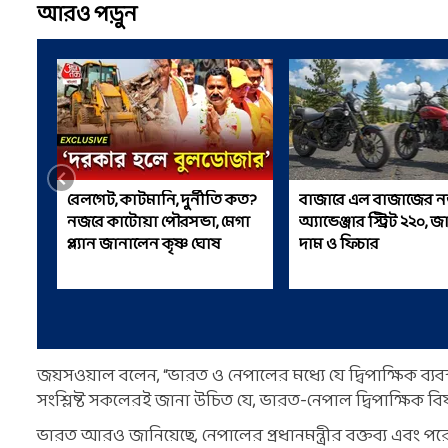
আরও পড়ুন
রেলগেট, কাটমানি, দুর্নীতি কত?
বাজারে এল বাজাজের ন
নজরে কাটোয়া পৌরসভা, মেগা
অ্যাভেঞ্জার স্ট্রিট ২২০, জ
প্ল্যান জানালেন কৃষ্ণ ঘোষ
দাম ও ফিচার
জয়সওয়াল বলেন, “ভারত ও নেপালের মধ্যে যে দ্বিপাক্ষিক ব্যবস্
সংশ্লিষ্ট সকলেরই জানা উচিত যে, ভারত-নেপাল দ্বিপাক্ষিক 
ভারত আরও জানিয়েছে, নেপালের প্রধানমন্ত্রীর বক্তব্য এবং পরে 