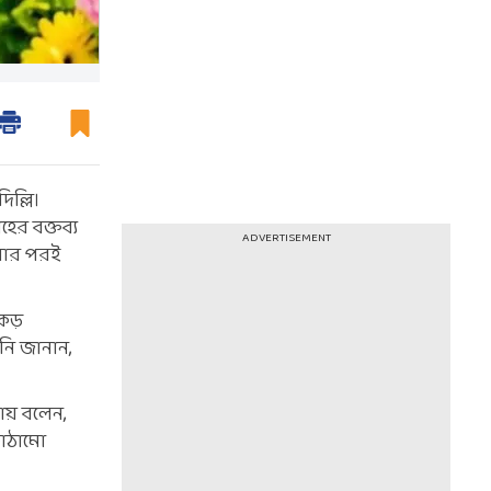
ল্লি।
াহের বক্তব্য
ADVERTISEMENT
বলার পরই
িকড়
নি জানান,
ষায় বলেন,
 কাঠামো