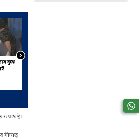
রোষ বুঝে
ক্যানিং-বারুইপুর-সোনারপুরে
েই
সরকারি বাসের আকাল,
শহরতলিতে FREE সফরে বঞ্চিত
মেয়েরা
্য যথেষ্ট।
ে সীমান্ত