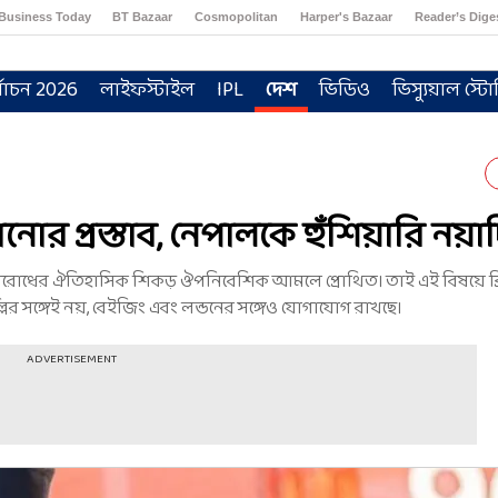
Business Today
BT Bazaar
Cosmopolitan
Harper's Bazaar
Reader’s Dige
্বাচন 2026
লাইফস্টাইল
IPL
দেশ
ভিডিও
ভিস্যুয়াল স্টো
নোর প্রস্তাব, নেপালকে হুঁশিয়ারি নয়াদ
্ত বিরোধের ঐতিহাসিক শিকড় ঔপনিবেশিক আমলে প্রোথিত। তাই এই বিষয়ে ব্
লির সঙ্গেই নয়, বেইজিং এবং লন্ডনের সঙ্গেও যোগাযোগ রাখছে।
ADVERTISEMENT