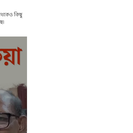
 থেকেও কিছু
ছে।