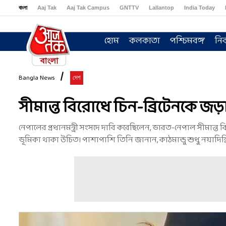
বাংলা
Aaj Tak
Aaj Tak Campus
GNTTV
Lallantop
India Today
Sports Tak
Crime Tak
Astro Tak
Gaming
Brides Today
Ishq FM
হোম
কলকাতা
পশ্চিমবঙ্গ
নির
Bangla News
দেশ
সীমান্ত বিরোধে চিন-ব্রিটেনকে জড়া
নেপালের প্রধানমন্ত্রী সংসদে দাবি করেছিলেন, ভারত-নেপাল সীমান
ভূমিকা থাকা উচিত। পাশাপাশি তিনি জানান, কাঠমান্ডু শুধু নয়াদিল্