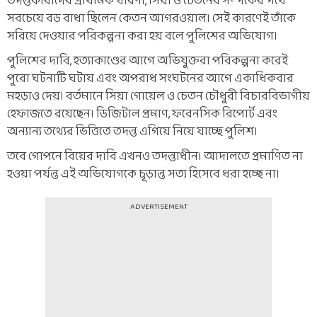
তদন্তকারীদের প্রাথমিক ধারণা, সিয়া ও চেতনের সম্পর্কের পথে
সবচেয়ে বড় বাধা ছিলেন কেতন আগরওয়াল। সেই কারণেই তাঁকে
সরিয়ে দেওয়ার পরিকল্পনা করা হয় বলে পুলিশের অভিযোগ।
পুলিশের দাবি, হত্যাকাণ্ডের আগে অভিযুক্তরা পরিকল্পনা করেই
পুরো ঘটনাটি ঘটায় এবং অপরাধ সংঘটনের আগে একাধিকবার
মহড়াও দেয়। বর্তমানে সিয়া গোয়েল ও চেতন চৌধুরী বিচারবিভাগীয়
হেফাজতে রয়েছেন। ডিজিটাল প্রমাণ, ফরেনসিক রিপোর্ট এবং
অন্যান্য তথ্যের ভিত্তিতে তদন্ত এগিয়ে নিয়ে যাচ্ছে পুলিশ।
তবে গোপনে বিয়ের দাবি এখনও তদন্তাধীন। আদালতে প্রমাণিত না
হওয়া পর্যন্ত এই অভিযোগকে চূড়ান্ত সত্য হিসেবে ধরা হচ্ছে না।
ADVERTISEMENT