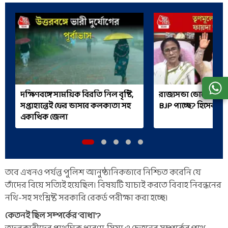
দক্ষিণবঙ্গে সাময়িক বিরতি নিল বৃষ্টি,
রাজ্যসভা ভোটে বাং
সপ্তাহান্তেই ফের ভাসবে কলকাতা সহ
BJP পাচ্ছে? হিসেব যা
একাধিক জেলা
তবে এখনও পর্যন্ত পুলিশ আনুষ্ঠানিকভাবে নিশ্চিত করেনি যে
তাঁদের বিয়ে সত্যিই হয়েছিল। বিষয়টি যাচাই করতে বিবাহ নিবন্ধনের
নথি-সহ সংশ্লিষ্ট সরকারি রেকর্ড পরীক্ষা করা হচ্ছে।
কেতনই ছিল সম্পর্কের 'বাধা'?