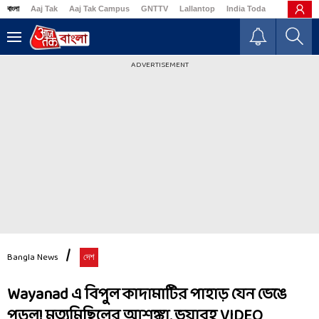
বাংলা
Aaj Tak
Aaj Tak Campus
GNTTV
Lallantop
India Today
Business
ADVERTISEMENT
Bangla News
দেশ
Wayanad এ বিপুল কাদামাটির পাহাড় যেন ভেঙে
পড়ল! মৃত্যুমিছিলের আশঙ্কা, ভয়াবহ VIDEO