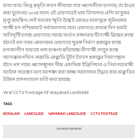
রাখা যায়। কিন্তু প্রকৃতি কখন কীভাবে তার ধ্বংসলীলা চালাবে, তা ঠাওর
করা দুঃসাধ্য। ২০২৪ সালে এই ওয়েনাডেই ধসে তিনশোর বেশি মানুষের
মৃত্যু হয়েছিল। সেই ভয়াবহ স্মৃতি উস্কেই এবারও মারাত্মক ভূমিধসের
সাক্ষী হল পশ্চিমঘাট পর্বতমালায় ঘেরা ওয়েনাড। কয়েক দিন ধরেই
অতিবৃষ্টি চলছে ওয়েনাডে। আজ অর্থাত্‍ মঙ্গলবার মীনাক্ষী ব্রিজের কাছে
হঠাত্‍ই ধস নামে। কেরলমের ওয়েনাডে সুড়ঙ্গ নির্মাণ প্রকল্পের কাজ
চলাকালীন ভয়াবহ ধসে চাঞ্চল্য ছড়িয়েছে। মীনাক্ষী সেতুর কাছে
আনাক্কামপয়িল-কল্লাডি-মেপ্পাডি টুইন টানেল প্রকল্পের নির্মাণস্থলে
হঠাৎ ধস নামে। ধ্বংসস্তূপের নীচে একাধিক ইঞ্জিনিয়ার ও নিরাপত্তারক্ষী
আটকে পড়েছেন বলে আশঙ্কা করা হচ্ছে। আহতদের উদ্ধার করে মেপ্পাডির
উইমস হাসপাতালে ভর্তি করা হয়েছে।
Viral CCTV Footage Of Wayanad Landslide
TAGS:
KERALAM
LANDSLIDE
WAYANAD LANDSLIDE
CCTV FOOTAGE
ADVERTISEMENT