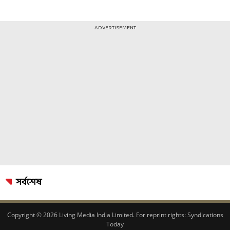
ADVERTISEMENT
সর্বশেষ
Copyright © 2026 Living Media India Limited. For reprint rights:
Syndications
Today