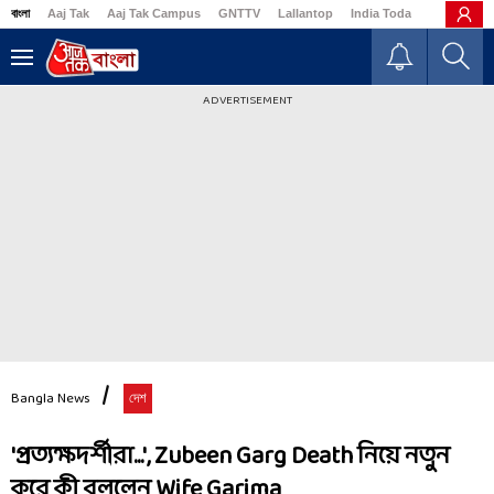
বাংলা
Aaj Tak
Aaj Tak Campus
GNTTV
Lallantop
India Today
Business
ADVERTISEMENT
Bangla News
দেশ
'প্রত্যক্ষদর্শীরা...', Zubeen Garg Death নিয়ে নতুন
করে কী বললেন Wife Garima