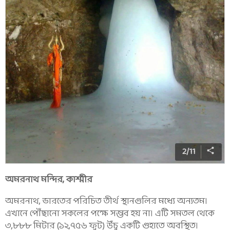
2
/
11
অমরনাথ মন্দির, কাশ্মীর
অমরনাথ, ভারতের পরিচিত তীর্থ স্থানগুলির মধ্যে অন্যতম।
এখানে পৌঁছানো সকলের পক্ষে সম্ভব হয় না। এটি সমতল থেকে
৩,৮৮৮ মিটার (১২,৭৫৬ ফুট) উঁচু একটি গুহাতে অবস্থিত।