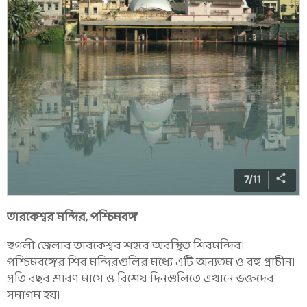
7
/
11
তারকেশ্বর মন্দির, পশ্চিমবঙ্গ
হুগলী জেলার তারকেশ্বর শহরে অবস্থিত শিবমন্দির।
পশ্চিমবঙ্গের শিব মন্দিরগুলির মধ্যে এটি অন্যতম ও বহু প্রাচীন।
প্রতি বছর শ্রাবণ মাসে ও বিশেষ দিনগুলিতে এখানে ভক্তদের
সমাগম হয়।