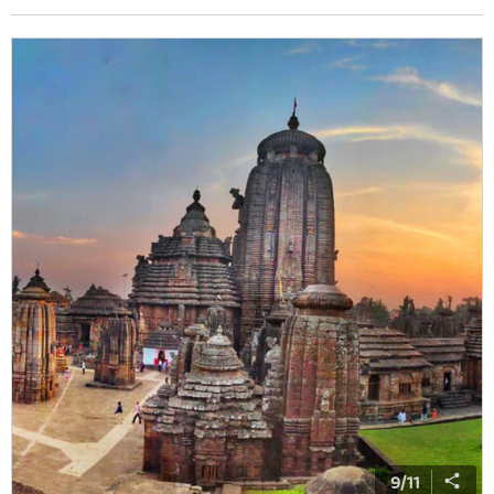
9
/
11