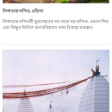
লিঙ্গরাজ মন্দির, ওড়িশা
লিঙ্গরাজ মন্দিরটি ভুবনেশ্বরের সব থেকে বড় মন্দির। এখানে শিব
এবং বিষ্ণুর মিলিত রূপ হরিহরের নামে বিরাজ করছেন।