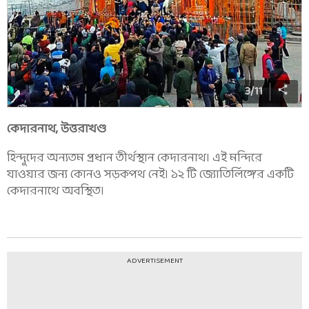
3
/
11
কেদারনাথ, উত্তরাখণ্ড
হিন্দুদের অন্যতম প্রধান তীর্থস্থান কেদারনাথ। এই মন্দিরে
যাওয়ার জন্য কোনও সড়কপথ নেই। ১২ টি জ্যোতির্লিঙ্গের একটি
কেদারনাথে অবস্থিত।
ADVERTISEMENT