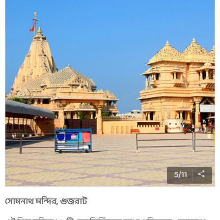
5
/
11
সোমনাথ মন্দির, গুজরাট