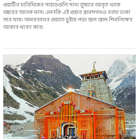
গুহাটির চারিদিকের পাহাড়গুলি সাদা তুষারে আবৃত থাকে
বছরের অনেক মাস। এমনকি এই গুহার প্রবেশপথও বরফ ঢাকা
পরে যায়। অমরনাথের গুহাতে চুইয়ে পড়া জল জমে শিবলিঙ্গের
আকার ধারণ করে।