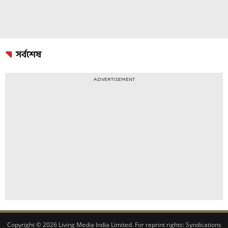
সর্বশেষ
ADVERTISEMENT
Copyright © 2026 Living Media India Limited. For reprint rights:
Syndications