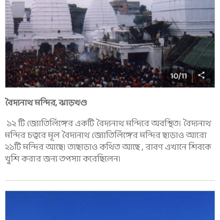
10
/
11
বৈদ্যনাথ মন্দির, ঝাড়খণ্ড
১২ টি জ্যোতির্লিঙ্গের একটি বৈদ্যনাথ মন্দিরে অবস্থিত। বৈদ্যনাথ
মন্দির চত্বরে মূল বৈদ্যনাথ জ্যোতির্লিঙ্গের মন্দির ছাড়াও আরো
২১টি মন্দির আছে। তাছাড়াও কথিত আছে , রাবণ এখানে শিবকে
খুশি করার জন্য তপস্যা করেছিলেন।