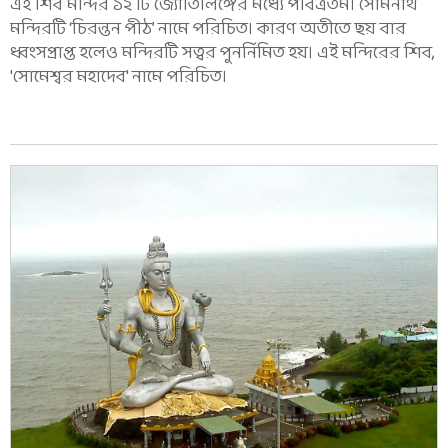
এই শিব মন্দির ১২ টি জ্যোতির্লিঙ্গের মধ্যে পবিত্রতম। সোমনাথ
মন্দিরটি ‘চিরন্তন পীঠ’ নামে পরিচিত। কারণ অতীতে ছয় বার
ধ্বংসপ্রাপ্ত হলেও মন্দিরটি সত্বর পুনর্নিমিত হয়। এই মন্দিরের শিব,
'সোমেশ্বর মহাদেব' নামে পরিচিত।