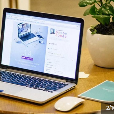
2
/
1