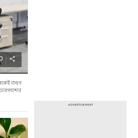
0
নেকেই তখন
 চারপাশের
ADVERTISEMENT