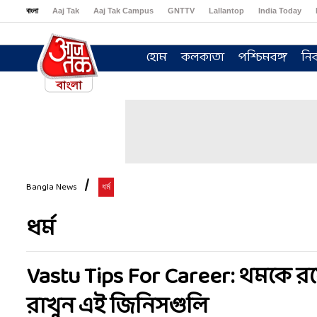
বাংলা
Aaj Tak
Aaj Tak Campus
GNTTV
Lallantop
India Today
Sports Tak
Crime Tak
Astro Tak
Gaming
Brides Today
Ishq FM
হোম
কলকাতা
পশ্চিমবঙ্গ
নির
Bangla News
ধর্ম
ধর্ম
Vastu Tips For Career: থমকে র
রাখুন এই জিনিসগুলি