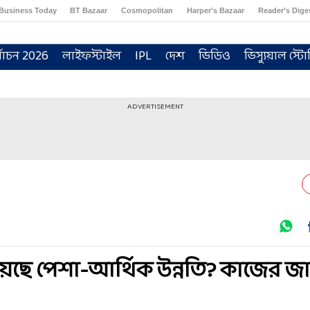
Business Today
BT Bazaar
Cosmopolitan
Harper's Bazaar
Reader’s Dige
্বাচন 2026
লাইফস্টাইল
IPL
দেশ
ভিডিও
ভিস্যুয়াল স্টো
ADVERTISEMENT
য়েছে পেশা-আর্থিক উন্নতি? কাজের জ