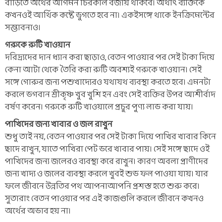
বাড়িতে অর্থের আগমন চিরকাল বজায় থাকবে। অর্থাৎ ব্যক্তিকে
কখনওই আর্থিক কষ্টে ভুগতে হবে না। একইসঙ্গে থাকে ইনক্রিমেন্টের
সম্ভাবনাও।
গরুকে রুটি খাওয়ান
দরিদ্র্যদের দান ধ্যান করা ছাড়াও, বেতন পাওয়ার পর সেই টাকা দিয়ে
কেনা আটা থেকে তৈরি করা রুটি অবশ্যই গরুকে খাওয়ান। সেই
সঙ্গে গোরুর জন্য পশুখাদ্যেরও যথাযথ ব্যবস্থা করতে হবে। এমনটা
করলে ভগবান শ্রীকৃষ্ণ খুব খুশি হন এবং সেই ব্যক্তির উপর আশীর্বাদ
বর্ষণ করেন। গরুকে রুটি খাওয়ালে প্রচুর পুণ্য লাভ করা যায়।
পাখিদের জন্য খাবার ও জল রাখুন
শুধু তাই নয়, বেতন পাওয়ার পর সেই টাকা দিয়ে পাখির খাবার কিনে
ছাদে রাখুন, যাতে পাখিরা পেট ভরে খাবার পায়। সেই সঙ্গে ছাদে ওই
পাখিদের জন্য জলেরও ব্যবস্থা করে রাখুন। কারণ অবলা প্রাণীদের
জন্য খাদ্য ও জলের ব্যবস্থা করলে খুবই শুভ ফল পাওয়া যায়। যার
ফলে জীবনে উন্নতির পথ আপনাআপনি প্রশস্ত হতে শুরু করে।
সুতারাং বেতন পাওয়ার পর এই কাজগুলি করলে জীবনে কখনও
অর্থের অভাব হয় না।