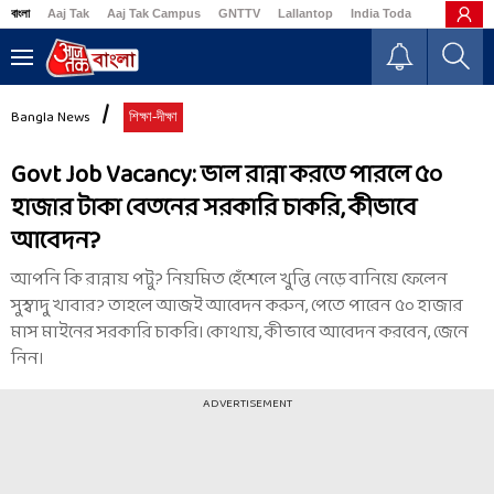
বাংলা
Aaj Tak
Aaj Tak Campus
GNTTV
Lallantop
India Today
Business
Bangla News
শিক্ষা-দীক্ষা
Govt Job Vacancy: ভাল রান্না করতে পারলে ৫০
হাজার টাকা বেতনের সরকারি চাকরি, কীভাবে
আবেদন?
আপনি কি রান্নায় পটু? নিয়মিত হেঁশেলে খুন্তি নেড়ে বানিয়ে ফেলেন
সুস্বাদু খাবার? তাহলে আজই আবেদন করুন, পেতে পারেন ৫০ হাজার
মাস মাইনের সরকারি চাকরি। কোথায়, কীভাবে আবেদন করবেন, জেনে
নিন।
ADVERTISEMENT