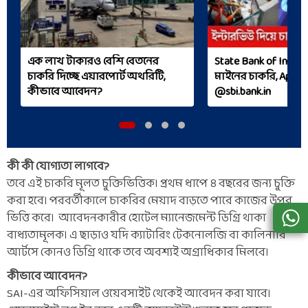
এক লাখ টাকারও বেশি বেতনের
State Bank of India এ
চাকরি দিচ্ছে এয়ারপোর্ট অথরিটি,
মাইনের চাকরি, Appl
কীভাবে আবেদন?
@sbi.bank.in
কী কী যোগ্যতা লাগবে?
তবে এই চাকরি মূলত চুক্তিভিত্তিক। প্রথম ধাপে ৪ বছরের জন্য চুক্তি
করা হবে। পরবর্তীকালে চাকরির মেয়াদ বাড়তে পারে কাজের উপর
ভিত্তি করে। আবেদনকারীর হোটেল ম্যানেজমেন্ট ডিগ্রি থাকা
বাধ্যতামূলক। এ ছাড়াও যদি ক্যাটারিং টেকনোলজি বা কালিনারি
আর্টসে কোনও ডিগ্রি থাকে তবে অবশ্যই অগ্রাধিকার মিলবে।
কীভাবে আবেদন?
SAI-এর অফিসিয়াল ওয়েবসাইট থেকেই আবেদন করা যাবে।