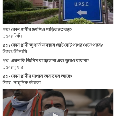
প্রশ্নঃ
কোন প্রাণীর হৃৎপিণ্ড গাড়ির মত বড়?
উত্তরঃ তিমি
প্রশ্নঃ
কোন প্রাণী ক্ষুধার্ত অবস্থায় ছোট ছোট পাথর খেতে পারে?
উত্তরঃ উটপাখি
প্রশ্ন-
এমন কি জিনিস যা জ্বলে না এবং ডুবেও যায় না?
উত্তরঃ তুষার
প্রশ্ন-
কোন প্রাণীর মাথায় তার হৃদয় আছে?
উত্তর- সামুদ্রিক কাঁকড়া