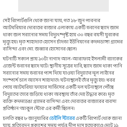
সেই রিপোর্টগুলি থেকে জানা যায়, গত ১৮ জুন পাবনার
আটঘরিয়ার দেবোত্তর বাজার এলাকায় একটি ভবনের ছাদে জমে
থাকা জল সরানোর সময় বিদ্যুৎস্পৃষ্ট হয়ে ৩০ বছর বয়সী যুবকের
মৃত্যু হয়। মৃত শাহাদাত হোসেন চাঁদভা ইউনিয়নের কদমডাঙ্গা গ্রামের
বাসিন্দা এবং মো. জব্বার হোসেনের ছেলে।
ঘটনাটি সকাল প্রায় ১০টা নাগাদ আল-আরাফাহ ইসলামী ব্যাংকের
এজেন্ট ভবনের ছাদে ঘটে। স্থানীয় সূত্রের দাবি, ছাদে জমে থাকা পানি
সরানোর সময় ভবনের পাশ দিয়ে যাওয়া বিদ্যুতের মূল লাইনের
সংস্পর্শে চলে আসেন শাহাদাত। ঘটনাস্থলেই তাঁর মৃত্যু হয়। খবর
পেয়ে আটঘরিয়া ফায়ার সার্ভিসের একটি দল ঘটনাস্থলে পৌঁছে
বিদ্যুতের তারে জড়িয়ে থাকা অবস্থায় তাঁর দেহ উদ্ধার করে। মৃত
ব্যক্তি কদমডেঙা গ্রামের বাসিন্দা এবং দেবোত্তর বাজারের ব্যবসা
প্রতিষ্ঠান ‘আকুল স্টোর’ এর কর্মী ছিলেন।
চলতি বছর ৮ জানুয়ারির
ডেইলি স্টারের
একটি রিপোর্ট থেকে জানা
যায়, প্রতিবেদন প্রকাশের সময় পর্যন্ত দীপু দাস হত্যাকাণ্ডে মোট ২১