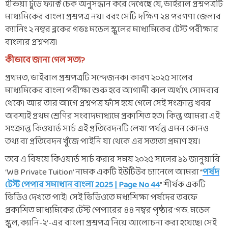
ইন্ডিয়া টুডে ফ্যাক্ট চেক অনুসন্ধান করে দেখেছে যে, ভাইরাল প্রশ্নপত্রটি
মাধ্যমিকের বাংলা প্রশ্নপত্র নয়। বরং সেটি দক্ষিণ ২৪ পরগণা জেলার
ক্যানিং ২ নম্বর ব্লকের গভঃ মডেল স্কুলের মাধ্যমিকের টেস্ট পরীক্ষার
বাংলার প্রশ্নপত্র।
কীভাবে জানা গেল সত্য?
প্রথমত, ভাইরাল প্রশ্নপত্রটি সন্দেজনক। কারণ ২০২৫ সালের
মাধ্যমিকের বাংলা পরীক্ষা শুরু হবে আগামী কাল অর্থাৎ সোমবার
থেকে। আর তার আগে প্রশ্নপত্র ফাঁস হয়ে গেলে সেই সংক্রান্ত খবর
অবশ্যই প্রথম শ্রেণির সংবাদমাধ্যমে প্রকাশিত হত। কিন্তু আমরা এই
সংক্রান্ত কিওয়ার্ড সার্চ এই প্রতিবেদনটি লেখা পর্যন্ত এমন কোনও
তথ্য বা প্রতিবেদন খুঁজে পাইনি যা থেকে এর সত্যতা প্রমাণ হয়।
তবে এ বিষয়ে কিওয়ার্ড সার্চ করার সময় ২০২৫ সালের ১১ জানুয়ারি
‘WB Private Tuition’ নামক একটি ইউটিউব চ্যানেলে আমরা “
পর্ষদ
টেস্ট পেপার সমাধান বাংলা 2025 | Page No 44
” শীর্ষক একটি
ভিডিও দেখতে পাই। সেই ভিডিওতে মধ্যশিক্ষা পর্ষদের তরফে
প্রকাশিত মাধ্যমিকের টেস্ট পেপারের ৪৪ নম্বর পৃষ্ঠার ‘গভ. মডেল
স্কুল, ক্যানি-২’-এর বাংলা প্রশ্নপত্র নিয়ে আলোচনা করা হয়েছে। সেই