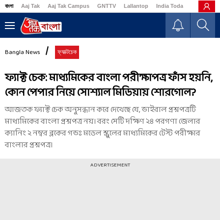
বাংলা
Aaj Tak
Aaj Tak Campus
GNTTV
Lallantop
India Today
Business
Bangla News
ফ্যাক্টচেক
ফ্যাক্ট চেক: মাধ্যমিকের বাংলা পরীক্ষাপত্র ফাঁস হয়নি,
কোন পেপার নিয়ে সোশ্যাল মিডিয়ায় শোরগোল?
আজতক ফ্যাক্ট চেক অনুসন্ধান করে দেখেছে যে, ভাইরাল প্রশ্নপত্রটি
মাধ্যমিকের বাংলা প্রশ্নপত্র নয়। বরং সেটি দক্ষিণ ২৪ পরগণা জেলার
ক্যানিং ২ নম্বর ব্লকের গভঃ মডেল স্কুলের মাধ্যমিকের টেস্ট পরীক্ষার
বাংলার প্রশ্নপত্র।
ADVERTISEMENT