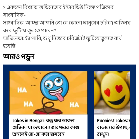
> একজন বিখ্যাত অভিনেতার ইন্টারভিউ নিচ্ছে পত্রিকার
সাংবাদিক-
সাংবাদিক: আচ্ছা আপনি তো যে কোনো মানুষের চরিত্রে অভিনয়
করে ফুটিয়ে তুলতে পারেন?
অভিনেতা: হ্যাঁ পারি, শুধু নিজের চরিত্রটাই ফুটিয়ে তুলতে ব্যর্থ
হয়েছি।
আরও পড়ুন
Jokes in Bengali: বন্ধ ঘরে ডাকল
Funniest Jokes: স্বামী
প্রেমিকা যা দেখালো! তারপরের কাণ্ড
বাড়ানোর উপায়, স্ত্রী
শুনলেই হো-হো করে হাসবেন
রাখুন!