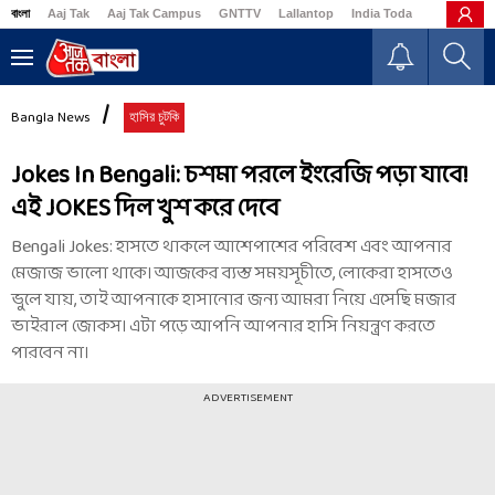
বাংলা
Aaj Tak
Aaj Tak Campus
GNTTV
Lallantop
India Today
Business
Bangla News
হাসির চুটকি
Jokes In Bengali: চশমা পরলে ইংরেজি পড়া যাবে!
এই JOKES দিল খুশ করে দেবে
Bengali Jokes: হাসতে থাকলে আশেপাশের পরিবেশ এবং আপনার
মেজাজ ভালো থাকে। আজকের ব্যস্ত সময়সূচীতে, লোকেরা হাসতেও
ভুলে যায়, তাই আপনাকে হাসানোর জন্য আমরা নিয়ে এসেছি মজার
ভাইরাল জোকস। এটা পড়ে আপনি আপনার হাসি নিয়ন্ত্রণ করতে
পারবেন না।
ADVERTISEMENT