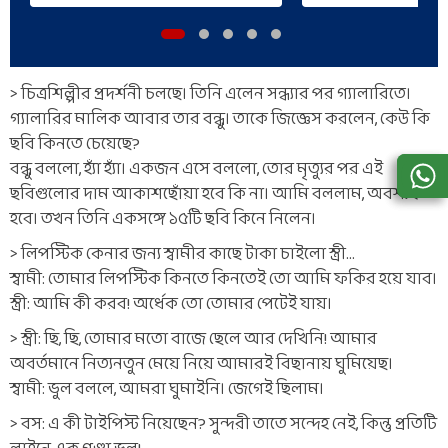
> চিত্রশিল্পীর প্রদর্শনী চলছে। তিনি এলেন সন্ধ্যার পর গ্যালারিতে।
গ্যালারির মালিক আবার তার বন্ধু। তাকে জিজ্ঞেস করলেন, কেউ কি
ছবি কিনতে চেয়েছে?
বন্ধু বললো, হ্যাঁ হ্যাঁ। একজন এসে বললো, তোর মৃত্যুর পর এই
ছবিগুলোর দাম আকাশছোঁয়া হবে কি না। আমি বললাম, অবশ্যই
হবে। তখন তিনি একসঙ্গে ১৫টি ছবি কিনে নিলেন।
> লিপস্টিক কেনার জন্য স্বামীর কাছে টাকা চাইলো স্ত্রী…
স্বামী: তোমার লিপস্টিক কিনতে কিনতেই তো আমি ফকির হয়ে যাব।
স্ত্রী: আমি কী করব! অর্ধেক তো তোমার পেটেই যায়।
> স্ত্রী: ছি, ছি, তোমার মতো বাজে ছেলে আর দেখিনি! আমার
অবর্তমানে নিত্যনতুন মেয়ে নিয়ে আমারই বিছানায় ঘুমিয়েছ।
স্বামী: ভুল বললে, আমরা ঘুমাইনি। জেগেই ছিলাম।
> বস: এ কী টাইপিস্ট নিয়েছেন? সুন্দরী তাতে সন্দেহ নেই, কিন্তু প্রতিটি