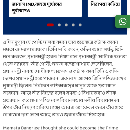
জানাল IMD, রয়েছে দুর্যোগের
নিরাপত্তা কমিয়ে দিল
পূর্বাভাসও
এদিন দুপুরে যে পোস্ট মালব্য করেন তার ছত্রে ছত্রে কটাক্ষ করেন
মমতা বন্দ্যোপাধ্যায়কে। তিনি দাবি করেন, কদিন আগে পর্যন্ত তিনি
মনে করতেন, প্রধানমন্ত্রী হবেন। মিথ্যা বলে প্রধানমন্ত্রী মোদীকে ক্ষমতা
থেকে সরাবেন। তাঁর পোস্ট, 'মমতা বন্দ্যোপাধ্যায় ভেবেছিলেন,
প্রধানমন্ত্রী নরেন্দ্র মোদীকে আক্রমণ ও কটাক্ষ করে তিনি একদিন
দেশের প্রধানমন্ত্রী হতে পারবেন। এক মাস আগেও তিনি পশ্চিমবঙ্গের
মুখ্যমন্ত্রী ছিলেন। নির্বাচনে পশ্চিমবঙ্গের মানুষ তাঁকে প্রত্যাখ্যান
করেছেন। আজ তাঁর নিজের দলের সদস্য ও বিধায়করাও তাঁকে
প্রত্যাখ্যান করেছেন। পশ্চিমবঙ্গ বিধানসভায় দলীয় বিধায়কদের
উপর তাঁর নিয়ন্ত্রণ হারিয়ে গেছে। আর এ তো কেবল শুরু। তাঁর হাতে
যে রক্তের দাগ লেগে আছে, তারও জবাব তাঁকে দিতে হবে।'
Mamata Banerjee thought she could become the Prime