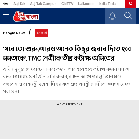
বাংলা
Aaj Tak
Aaj Tak Campus
GNTTV
Lallantop
India Today
Business
Bangla News
কলকাতা
'সবে তো শুরু,আরও অনেক কিছুর জবাব দিতে হবে
মমতাকে', TMC নেত্রীকে তীব্র কটাক্ষ অমিতের
এদিন দুপুরে যে পোস্ট মালব্য করেন তার ছত্রে ছত্রে কটাক্ষ করেন মমতা
বন্দ্যোপাধ্যায়কে। তিনি দাবি করেন, কদিন আগে পর্যন্ত তিনি মনে
করতেন, প্রধানমন্ত্রী হবেন। মিথ্যা বলে প্রধানমন্ত্রী মোদীকে ক্ষমতা থেকে
সরাবেন।
ADVERTISEMENT