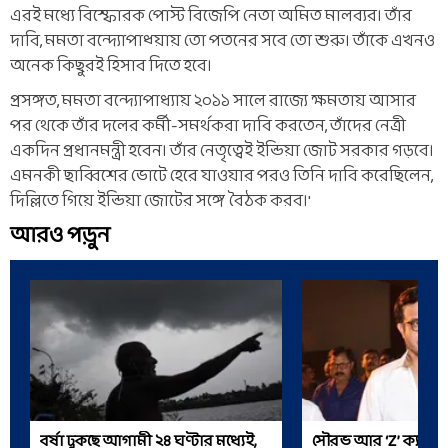
এরই মধ্যে বিস্ফোরক পোস্ট বিজেপি নেতা অমিত মালব্যর। তাঁর
দাবি, মমতা বন্দ্যোপাধ্য়ায় তো পতনের সবে তো শুরু। তাঁকে এখনও
অনেক কিছুরই হিসাব দিতে হবে।
প্রসঙ্গত, মমতা বন্দ্যোপাধ্যায় ২০১১ সালে রাজ্যে ক্ষমতায় আসার
পর থেকে তাঁর দলের কর্মী-সমর্থকরা দাবি করতেন, তাঁদের নেত্রী
একদিন প্রধানমন্ত্রী হবেন। তাঁর নেতৃত্বেই ইন্ডিয়া জোট সরকার গড়বে।
এমনকী ছাব্বিশের ভোটে হেরে যাওয়ার পরও তিনি দাবি করেছিলেন,
দিল্লিতে গিয়ে ইন্ডিয়া জোটের সঙ্গে বৈঠক করব।'
আরও পড়ুন
বর্ষা ঢুকছে আগামী ২৪ ঘণ্টার মধ্যেই,
সৌরভ আর ‘Z’ ক্যাটেগ