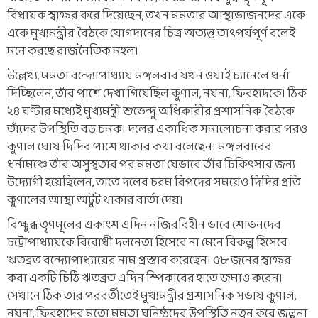
বিধায়ক স্বাক্ষর করে দিয়েছেন, তখন মমতার আস্থাভাজনদের একে
একে মুখ্যমন্ত্রীর বৈঠকে যোগদানের চিত্র অত্যন্ত তাৎপর্যপূর্ণ বলেই
মনে করছে রাজনৈতিক মহল।
উল্লেখ্য, মমতা বন্দ্যোপাধ্যায় মঙ্গলবার যখন ওয়াই চ্যানেলে ধর্না
দিচ্ছিলেন, তাঁর পাশে দেখা গিয়েছিল কুণাল, নয়না, ফিরহাদকে। ঠিক
২৪ ঘণ্টার মধ্যেই মুখ্যমন্ত্রী শুভেন্দু অধিকারীর প্রশাসনিক বৈঠকে
তাঁদের উপস্থিতি বড় চমক। দলের একাধিক সমালোচনা করার পরও
কুণাল ঘোষ দিদির পাশে থাকার কথা বলেছেন। মঙ্গলবারের
ধর্নামঞ্চে তাঁর অসুস্থতার পর মমতা যেভাবে তাঁর চিকিৎসার জন্য
উদ্যোগী হয়েছিলেন, তাতে দলের চরম বিপদের সময়েও দিদির প্রতি
কুণালের আস্থা অটুট থাকার বার্তা দেয়।
বিক্ষুব্ধ তৃণমূলের একাংশ এদিন নজিরবিহীন ভাবে শোভনদেব
চট্টোপাধ্যায়কে বিরোধী দলনেতা হিসেবে না মেনে বিকল্প হিসেবে
ঋতব্রত বন্দ্যোপাধ্যায়ের নাম প্রস্তাব করেছেন। ৫৮ জনের স্বাক্ষর
করা একটি চিঠি ঋতব্রত এদিন স্পিকারের হাতে জমাও করেন।
সেখানে ঠিক তার পরবর্তীতেই মুখ্যমন্ত্রীর প্রশাসনিক সভায় কুণাল,
নয়না, ফিরহাদের মতো মমতা ঘনিষ্ঠদের উপস্থিতি নতুন করে জল্পনা