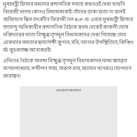
মুখ্যমন্ত্রী হিসেবে মমতার প্রশাসনিক সভায় কখনওই দেখা যায়নি
বিরোধী দলের কোনও বিধায়ককেই। তাঁদের ডাকা হতো না বলেই
অভিযোগ ছিল তৎকাীন বিরোধী দল BJP-র। এবার মুখ্যমন্ত্রী হিসেবে
শুভেন্দু অধিকারীর প্রশাসনিক বৈঠকে প্রথম থেকেই কাকলী ঘোষ
দস্তিদারের মতো বিক্ষুব্ধ তৃণমূল বিধায়কদের দেখা গিয়েছে। তবে
একেবারে মমতার ছায়াসঙ্গী কুণাল, ববি, নয়নার উপস্থিতিতে, কিঞ্চিৎ
ভ্রুঁ কুচকাচ্ছে অনেকেরই।
এদিনের বৈঠকে অবশ্য বিক্ষুব্ধ তৃণমূল বিধায়কদের মধ্যে ঋতব্রত
বন্দ্যোপাধ্যায়, সন্দীপন সাহা, অরূপ রায়, জাভেদ খানরাও যোগদান
করেছেন।
ADVERTISEMENT