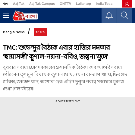
বাংলা
Aaj Tak
Aaj Tak Campus
GNTTV
Lallantop
India Today
Business
Bangla News
কলকাতা
TMC: শুভেন্দুর বৈঠকে এবার হাজির মমতার
'ছায়াসঙ্গী' কুণাল-নয়না-ববিও, জল্পনা তুঙ্গে
বুধবার নবান্নে BJP সরকারের প্রশাসনিক বৈঠক। তার আগেই নবান্নে
পৌঁছলেন তৃণমূল বিধায়ক কুণাল ঘোষ, নয়না বন্দ্যোপাধ্যায়, ফিরহাদ
হাকিম, জাভেদ খান, অশোক দেব। এদিন দুপুরে নবান্ন সভাঘরে ঢুকতে
দেখা গেল তাঁদের।
ADVERTISEMENT