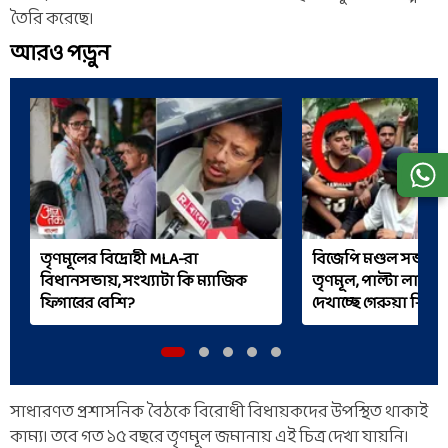
তৈরি করেছে।
আরও পড়ুন
তৃণমূলের বিদ্রোহী MLA-রা
বিজেপি মণ্ডল সভাপত
বিধানসভায়, সংখ্যাটা কি ম্যাজিক
তৃণমূল, পাল্টা লাভলি
ফিগারের বেশি?
দেখাচ্ছে গেরুয়া শিবি
সাধারণত প্রশাসনিক বৈঠকে বিরোধী বিধায়কদের উপস্থিত থাকাই
কাম্য। তবে গত ১৫ বছরে তৃণমূল জমানায় এই চিত্র দেখা যায়নি।