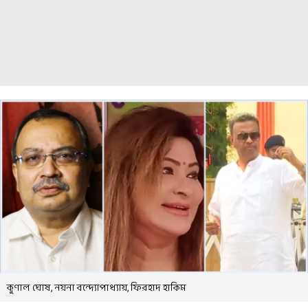
কুণাল ঘোষ, নয়না বন্দ্যোপাধ্যায়, ফিরহাদ হাকিম