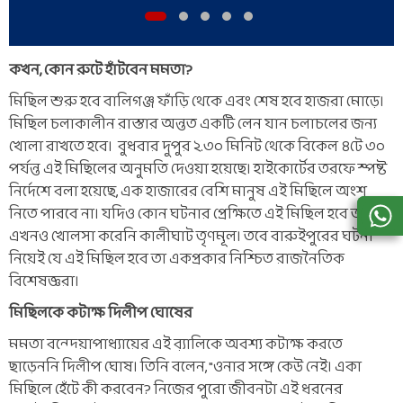
কখন, কোন রুটে হাঁটবেন মমতা?
মিছিল শুরু হবে বালিগঞ্জ ফাঁড়ি থেকে এবং শেষ হবে হাজরা মোড়ে।
মিছিল চলাকালীন রাস্তার অন্তত একটি লেন যান চলাচলের জন্য
খোলা রাখতে হবে। বুধবার দুপুর ২.৩০ মিনিট থেকে বিকেল ৪টে ৩০
পর্যন্ত এই মিছিলের অনুমতি দেওয়া হয়েছে। হাইকোর্টের তরফে স্পষ্ট
নির্দেশে বলা হয়েছে, এক হাজারের বেশি মানুষ এই মিছিলে অংশ
নিতে পারবে না। যদিও কোন ঘটনার প্রেক্ষিতে এই মিছিল হবে তা
এখনও খোলসা করেনি কালীঘাট তৃণমূল। তবে বারুইপুরের ঘটনা
নিয়েই যে এই মিছিল হবে তা একপ্রকার নিশ্চিত রাজনৈতিক
বিশেষজ্ঞরা।
মিছিলকে কটাক্ষ দিলীপ ঘোষের
মমতা বন্দ্য়োপাধ্যায়ের এই ব়্যালিকে অবশ্য কটাক্ষ করতে
ছাড়েননি দিলীপ ঘোষ। তিনি বলেন, "ওনার সঙ্গে কেউ নেই। একা
মিছিলে হেঁটে কী করবেন? নিজের পুরো জীবনটা এই ধরনের