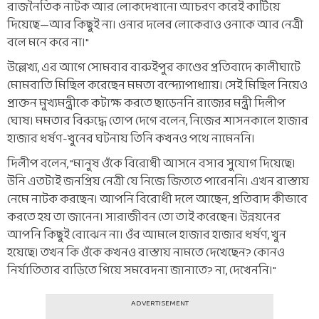
রাজনৈতিক নাটক আর লোকদেখানো আচরণ করেই কাটিয়ে
দিয়েছে—আর কিছুই না। ওনার দলের লোকেরাও ওনাকে আর নেত্রী
বলে মনে করে না।"
উল্লেখ্য, এর আগে সোমবার বারুইপুর কাণ্ডের প্রতিবাদে কালীঘাটে
মোমবাতি মিছিল করেছেন মমতা বন্দ্যোপাধ্যায়। সেই মিছিল নিয়েও
প্রাক্তন মুখ্যমন্ত্রীকে কটাক্ষ করতে ছাড়েননি রাজ্যের মন্ত্রী দিলীপ
ঘোষ। মমতার বিরুদ্ধে তোপ দেগে বলেন, নিজের শাসনকালে হাজার
হাজার ধর্ষণ-খুনের ঘটনায় তিনি কখনও পথে নামেননি।
দিলীপ বলেন, "মানুষ ওঁকে বিরোধী আসনে বসার সুযোগ দিয়েছে।
উনি এতটাই জনপ্রিয় নেত্রী যে নিজে জিততে পারেননি। এখন রাস্তায়
নেমে নাটক করছেন। আপনি বিরোধী দলে আছেন, প্রতিবাদ কীভাবে
করতে হয় তা জানেন। সারাজীবন তো তাই করেছেন। উন্নয়নের
আপনি কিছুই বোঝেন না। ওঁর আমলে হাজার হাজার ধর্ষণ, খুন
হয়েছে। তখন কি ওঁকে কখনও রাস্তায় নামতে দেখেছেন? কোনও
নির্যাতিতার বাড়িতে গিয়ে সমবেদনা জানাতে? না, দেখেননি।"
ADVERTISEMENT