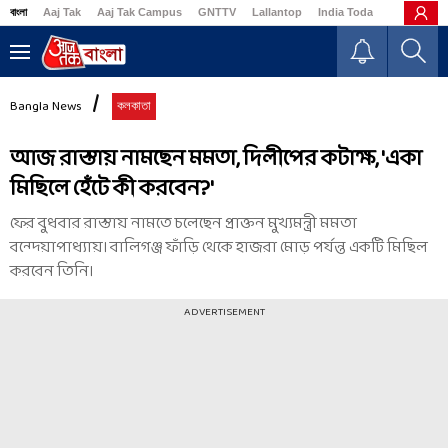
বাংলা
Aaj Tak
Aaj Tak Campus
GNTTV
Lallantop
India Today
Business
Bangla News
কলকাতা
আজ রাস্তায় নামছেন মমতা, দিলীপের কটাক্ষ, 'একা
মিছিলে হেঁটে কী করবেন?'
ফের বুধবার রাস্তায় নামতে চলেছেন প্রাক্তন মুখ্যমন্ত্রী মমতা
বন্দ্য়োপাধ্যায়। বালিগঞ্জ ফাঁড়ি থেকে হাজরা মোড় পর্যন্ত একটি মিছিল
করবেন তিনি।
ADVERTISEMENT