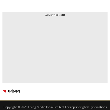
ADVERTISEMENT
সর্বশেষ
Copyright © 2026 Living Media India Limited. For reprint rights:
Syndications