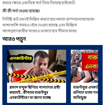
করার ক্ষেত্রে একাধিক শর্ত দিয়ে দিয়েছে হাইকোর্ট।
কী কী শর্ত দেওয়া হয়েছে?
নির্দিষ্ট রুট মেনেই মিছিল করতে হবে মমতা বন্দ্য়োপাধ্যায়কে।
পাশাপাশি সময়ও বেঁধে দেওয়া হয়েছে এবং মিছিলে
অংশগ্রহণকারীর সংখ্যাও থাকতে হবে সীমার মধ্যে।
আরও পড়ুন
প্রভাস বন্দুক ছিনিয়ে পালানোর চেষ্টা
বারুইপুরে এনকাউন্টা
করতেই... কীভাবে বারুইপুর
গুলিতে খতম নাবালিকা
এনকাউন্টার? যা জানা যাচ্ছে
অভিযুক্ত