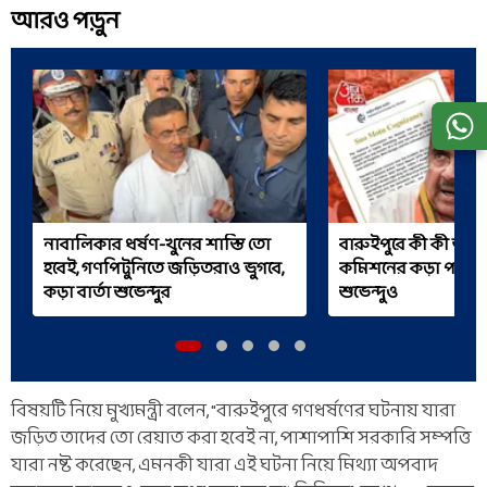
আরও পড়ুন
নাবালিকার ধর্ষণ-খুনের শাস্তি তো
বারুইপুরে কী কী অ্য
হবেই, গণপিটুনিতে জড়িতরাও ভুগবে,
কমিশনের কড়া পদক্ষ
কড়া বার্তা শুভেন্দুর
শুভেন্দুও
বিষয়টি নিয়ে মুখ্যমন্ত্রী বলেন, "বারুইপুরে গণধর্ষণের ঘটনায় যারা
জড়িত তাদের তো রেয়াত করা হবেই না, পাশাপাশি সরকারি সম্পত্তি
যারা নষ্ট করেছেন, এমনকী যারা এই ঘটনা নিয়ে মিথ্যা অপবাদ