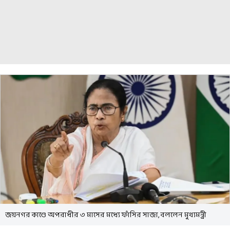
জয়নগর কাণ্ডে অপরাধীর ৩ মাসের মধ্যে ফাঁসির সাজা, বললেন মুখ্যমন্ত্রী