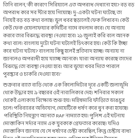
তিনি বলেন, 'কী কারণে সিরিয়ালে এত অপরাধ দেখানো হয়? বড় বড়
অপরাধ করে সব স্টার হয়ে গিয়েছে। দু-একটা ঘটনা ঘটেছে, তা
নিয়েই বড় বড় কথা বলছে। ভুল খবর ছড়ালেই ফেক লিখবেন। কেউ
কেউ ফেক ওয়েলফেয়ার কমিটির নামে বদলাম করে। যে অন্যায়
করবে তার বিরুদ্ধে ব্যবস্থা নেওয়া হবে। ২১ জুলাই করি বলে অনেক
কথা বলে। বাংলায় দুটো ঘটনা ঘটলেই চিৎকার হয়। কেউ কি ইচ্ছা
করে ঘটনা ঘটায়? বাংলায় কিছু হলেই প্রতিবাদ হচ্ছে। অন্যায় না
জানলেও অপরাধী হয়ে যাচ্ছে অনেকে। যারা অন্যায় করেছে তাদের
বিরুদ্ধে তো ব্যবস্থা নেওয়া হবে। আর ভুয়ো খবর দিতে পারলে
পুরস্কার ও চাকরি দেওয়া হবে।'
শুক্রবার রাতে বাড়ি থেকে এক কিলোমিটার দূরে একটি জলাভূমি
থেকে উদ্ধার হয় ৯ বছরের ওই নাবালিকার দেহ। শনিবার সকাল
থেকেই এলাকায় বিক্ষোভ শুরু হয়। মহিষমারি ফাঁড়িতে ভাঙচুর
চলে। পরিবারের অভিযোগ, মেয়েটিকে ধর্ষণ করে খুন করা হয়েছে।
পরিস্থিতি নিয়ন্ত্রণে আনতে RAF নামাতে হয়। পুলিশ এই ঘটনায়
মোস্তাকিন সর্দার নামে এক যুবককে গ্রেফতার করেছে। যদিও
মোস্তাকিন জানায় যে সে ধর্ষণের চেষ্টা করেছিল, কিন্তু চেষ্টায় বাধা