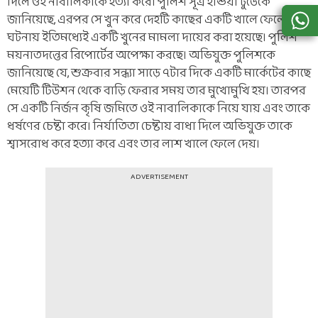
দিলে ওই নাবালিকাকে হত্যা করে। পুলিশ সূত্র ইন্ডিয়া টুডেকে
জানিয়েছে, এরপর সে খুন করে দেহটি কাছের একটি খালে ফেলে দেয়।
ঘটনায় ইতিমধ্যেই একটি খুনের মামলা দায়ের করা হয়েছে। পুলিশ
ময়নাতদন্তের রিপোর্টের অপেক্ষা করছে। অভিযুক্ত পুলিশকে
জানিয়েছে যে, শুক্রবার সন্ধ্যা সাড়ে ৭টার দিকে একটি মার্কেটের কাছে
মেয়েটি টিউশন থেকে বাড়ি ফেরার সময় তার মুখোমুখি হয়। তারপর
সে একটি নির্জন কৃষি জমিতে ওই নাবালিকাকে নিয়ে যায় এবং তাকে
ধর্ষণের চেষ্টা করে। নির্যাতিতা চেষ্টায় বাধা দিলে অভিযুক্ত তাকে
শ্বাসরোধ করে হত্যা করে এবং তার লাশ খালে ফেলে দেয়।
ADVERTISEMENT