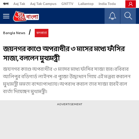
বাংলা
Aaj Tak
Aaj Tak Campus
GNTTV
Lallantop
India Today
Business
Bangla News
কলকাতা
জয়নগর কাণ্ডে অপরাধীর ৩ মাসের মধ্যে ফাঁসির
সাজা, বললেন মুখ্যমন্ত্রী
জয়নগর কাণ্ডে অপরাধীর ৩ মাসের মধ্যে ফাঁসির সাজা হবে। রবিবার
আলিপুর বডিগার্ড লাইনস-র পুজো উদ্বোধনে গিয়ে এই মন্তব্য করলেন
মুখ্যমন্ত্রী মমতা বন্দ্যোপাধ্যায়। অপরাধ করলে তার সাজা হবেই বলে
বার্তা দিয়েছেন মুখ্যমন্ত্রী।
ADVERTISEMENT