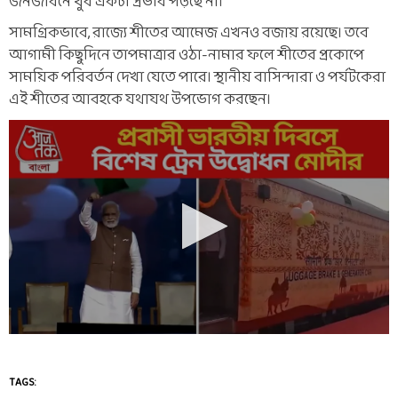
জনজীবনে খুব একটা প্রভাব পড়ছে না।
সামগ্রিকভাবে, রাজ্যে শীতের আমেজ এখনও বজায় রয়েছে। তবে
আগামী কিছুদিনে তাপমাত্রার ওঠা-নামার ফলে শীতের প্রকোপে
সাময়িক পরিবর্তন দেখা যেতে পারে। স্থানীয় বাসিন্দারা ও পর্যটকেরা
এই শীতের আবহকে যথাযথ উপভোগ করছেন।
TAGS: