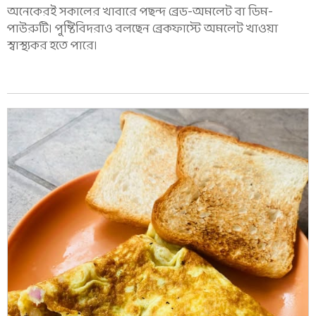
অনেকেরই সকালের খাবারে পছন্দ ব্রেড-অমলেট বা ডিম-
পাউরুটি। পুষ্টিবিদরাও বলছেন ব্রেকফাস্টে অমলেট খাওয়া
স্বাস্থ্যকর হতে পারে।