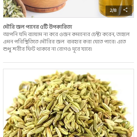
2
/
8
মৌরি জল পানের ৫টি উপকারিতা
আপনি যদি ব্যায়াম না করে ওজন কমানোর চেষ্টা করেন, তাহলে
এমন পরিস্থিতিতে মৌরির জল ব্যবহার করা যেতে পারে। এতে
শুধু শরীর ফিট থাকবে না রোগও দূরে যাবে।