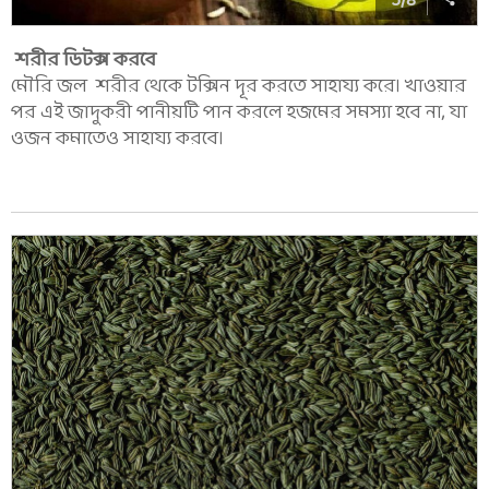
5
/
8
শরীর ডিটক্স করবে
মৌরি জল শরীর থেকে টক্সিন দূর করতে সাহায্য করে। খাওয়ার
পর এই জাদুকরী পানীয়টি পান করলে হজমের সমস্যা হবে না, যা
ওজন কমাতেও সাহায্য করবে।