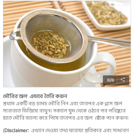
8
/
8
মৌরির জল এভাবে তৈরি করুন
প্রথমে একটি বড় চামচ মৌরি নিন এবং তারপর এক গ্লাস জল
সারারাত ভিজিয়ে রাখুন। সকালে ঘুম থেকে ওঠার পর পরিষ্কার
হাতে মৌরি ভালো করে পিষে তারপর এর জল ছেঁকে পান করুন।
(
Disclaimer:
এখানে দেওয়া তথ্য ঘরোয়া প্রতিকার এবং সাধারণ