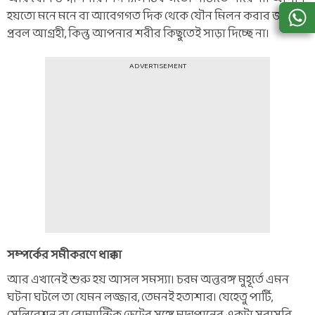
হয়তো মনে মনে বা আবেগগত দিক থেকে যৌন মিলন করার জন্য
প্রবল আগ্রহী, কিন্তু আপনার শরীর কিছুতেই সাড়া দিচ্ছে না।
ADVERTISEMENT
সম্পর্কের সমীকরণে ধাক্কা
আর এখানেই শুরু হয় আসল সমস্যা। চরম অন্তরঙ্গ মুহূর্তে এমন
ঘটনা ঘটলে তা যেমন লজ্জার, তেমনই হতাশার। যেহেতু পার্টি,