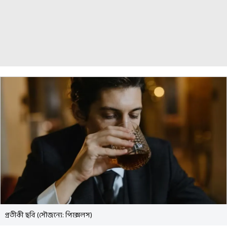
প্রতীকী ছবি (সৌজন্যে: পিক্সেলস)