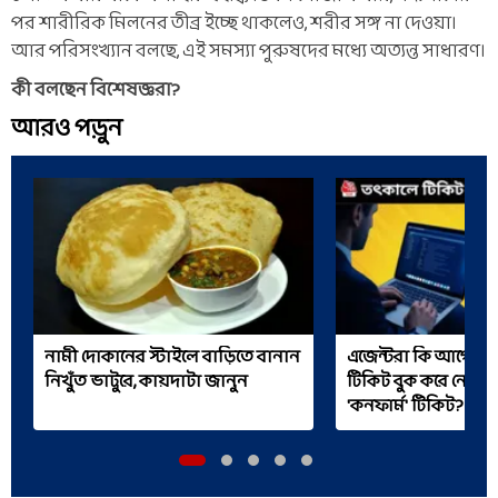
পর শারীরিক মিলনের তীব্র ইচ্ছে থাকলেও, শরীর সঙ্গ না দেওয়া।
আর পরিসংখ্যান বলছে, এই সমস্যা পুরুষদের মধ্যে অত্যন্ত সাধারণ।
কী বলছেন বিশেষজ্ঞরা?
আরও পড়ুন
নামী দোকানের স্টাইলে বাড়িতে বানান
এজেন্টরা কি আগে থ
নিখুঁত ভাটুরে, কায়দাটা জানুন
টিকিট বুক করে নেন? 
'কনফার্ম' টিকিট?