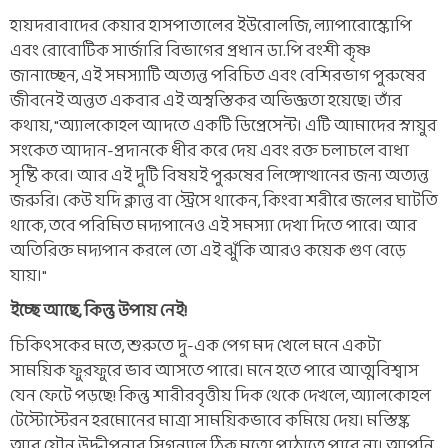
হায়দরাবাদের কেয়ার হাসপাতালের ইউরোলজি, ল্যাপারোস্কোপি
এবং রোবোটিক সার্জারি বিভাগের প্রধান ডা.পি বংশী কৃষ্ণ
জানাচ্ছেন, এই সমস্যাটি অত্যন্ত পরিচিত এবং বেশিরভাগ পুরুষের
জীবনেই অন্তত একবার এই অস্বস্তিকর অভিজ্ঞতা হয়েছে। তাঁর
কথায়, "অ্যালকোহল আদতে একটি ডিপ্রেসেন্ট। এটি আমাদের স্নায়ুর
সংকেত আদান-প্রদানকে ধীর করে দেয় এবং রক্ত চলাচলে বাধা
সৃষ্টি করে। আর এই দুটি বিষয়ই পুরুষের লিঙ্গোত্থানের জন্য অত্যন্ত
জরুরি। কেউ যদি ক্লান্ত বা স্ট্রেসে থাকেন, কিংবা শরীরে জলের ঘাটতি
থাকে, তবে পরিমিত মদ্যপানেও এই সমস্যা দেখা দিতে পারে। আর
অতিরিক্ত মদ্যপান করলে তো এই ঝুঁকি আরও কয়েক গুণ বেড়ে
যায়।"
ইচ্ছে আছে, কিন্তু উপায় নেই!
চিকিৎসকের মতে, শুরুতে দু-এক পেগ মদ খেলে মনে একটা
সাময়িক ফুরফুরে ভাব আসতে পারে। মনে হতে পারে আত্মবিশ্বাস
যেন ফেটে পড়ছে! কিন্তু শারীরবৃত্তীয় দিক থেকে দেখলে, অ্যালকোহল
টেস্টোস্টেরন হরমোনের মাত্রা সাময়িকভাবে কমিয়ে দেয়। মস্তিষ্ক
আর যৌন উদ্দীপনার সিগন্যাল ঠিক মতো পাঠাতে পারে না। আপনি