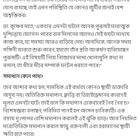
সেলিব্রেশন বা রোম্যান্টিক ডেটের সঙ্গে মদ্যপানের একটা সরাসরি
যোগ রয়েছে, তাই এমন পরিস্থিতি যে কোনও জুটির জন্যই বেশ
অস্বস্তিকর।
ডা. কৃষ্ণের মতে, "একবার এমনটা ঘটলে অনেক পুরুষই মারাত্মক
দুশ্চিন্তায় ভোগেন। পরের বার মিলনের আগেও সেই ভয়টা মাথায়
কাজ করে, যা সমস্যা আরও বাড়িয়ে দেয়। অন্যদিকে, অনেক সময়
সঙ্গিনী ভাবতে শুরু করেন, হয়তো তাঁর প্রতি আকর্ষণ হারিয়েছেন
পুরুষটি। এই বিষয়টি নিয়ে নিজেদের মধ্যে খোলাখুলি কথা না
বললে, তা ধীরে ধীরে সম্পর্কে ফাটল ধরাতে পারে।"
সমাধান কোন পথে?
তবে আশার কথা হল, সাময়িক এই ব্যর্থতা কোনও স্থায়ী ডাক্তারি
অসুখ নয়। অতিরিক্ত মদ্যপান, ক্লান্তি বা ডিহাইড্রেশনের কারণেই
মূলত এমনটা ঘটে। তাই বলে কি মদ্যপান একেবারেই নৈব নৈব চ?
বিশেষজ্ঞরা বলছেন, পরিমিত পানই হল আসল চাবিকাঠি। এক
বসায় দু'পেগের বেশি মদ্যপান করলেই এই ঝুঁকি বাড়ে। আর নিয়মিত
মাত্রাতিরিক্ত মদ্যপান করলে স্নায়ু, রক্তনালী এবং হরমোনের স্থায়ী
ক্ষতি হতে পারে।