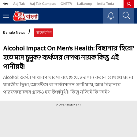
বাংলা
Aaj Tak
Aaj Tak Campus
GNTTV
Lallantop
India Today
Business
Bangla News
লাইফস্টাইল
Alcohol Impact On Men's Health: বিছানায় 'হিরো'
হতে মদে চুমুক? ব্যর্থতার নেপথ্য নায়ক কিন্তু এই
পানীয়ই!
Alcohol: একটা সাধারণ ধারণা রয়েছে যে, মদ্যপান করলে বোধহয় মনের
যাবতীয় দ্বিধা, আড়ষ্টতা বা নার্ভাসনেস কেটে যায়, আর বিছানায়
পারফরম্যান্সের গ্রাফও হয় ঊর্ধ্বমুখী। কিন্তু সত্যিই কি তাই?
ADVERTISEMENT