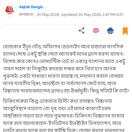
Aajtak Bangla
কলকাতা ,
30 May 2026
,
(Updated
30 May 2026, 2:41 PM
IST)
রোজকার ইঁদুর দৌড়, অফিসের ডেডলাইন আর হাজারো মানসিক
চাপের শেষে একটু স্বস্তি পেতে অনেকেই মদের গ্লাসে ভরসা রাখেন।
বিশেষ করে কোনও রোম্যান্টিক ডেট বা একান্ত যাপনের রাতে একটু
'তরল সাহস' বা লিক্যুইড কারেজ সঞ্চয় করে নিতে চান অনেক
পুরুষই। একটা সাধারণ ধারণা রয়েছে যে, মদ্যপান করলে বোধহয়
মনের যাবতীয় দ্বিধা, আড়ষ্টতা বা নার্ভাসনেস কেটে যায়, আর
বিছানায় পারফরম্যান্সের গ্রাফও হয় ঊর্ধ্বমুখী। কিন্তু সত্যিই কি তাই?
চিকিৎসকেরা কিন্তু একেবারে উল্টো কথা বলছেন। বিছানায়
আত্মবিশ্বাস বাড়ানো তো দূর, বরং এই মদের কারণেই চরম
অস্বস্তিতে পড়তে হতে পারে পুরুষদের। চিকিৎসা বিজ্ঞানের ভাষায়
যাকে বলে অ্যালকোহল-ইনডিউসড ইরেক্টাইল ডিসফাংশন, আর
চলতি কথায় যাকে বলা হয় ‘হুইস্কি ডিক’। সোজা কথায়, মদ্যপানের