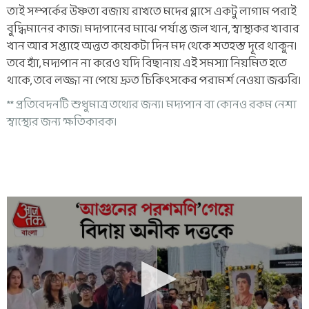
তাই সম্পর্কের উষ্ণতা বজায় রাখতে মদের গ্লাসে একটু লাগাম পরাই
বুদ্ধিমানের কাজ। মদ্যপানের মাঝে পর্যাপ্ত জল খান, স্বাস্থ্যকর খাবার
খান আর সপ্তাহে অন্তত কয়েকটা দিন মদ থেকে শতহস্ত দূরে থাকুন।
তবে হ্যাঁ, মদ্যপান না করেও যদি বিছানায় এই সমস্যা নিয়মিত হতে
থাকে, তবে লজ্জা না পেয়ে দ্রুত চিকিৎসকের পরামর্শ নেওয়া জরুরি।
** প্রতিবেদনটি শুধুমাত্র তথ্যের জন্য। মদ্যপান বা কোনও রকম নেশা
স্বাস্থ্যের জন্য ক্ষতিকারক।