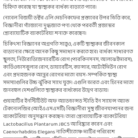
চিহ্নিত করেছে যা স্বাস্থ্যকর বার্ধক্য বাড়াতে পারে।
নোবেল বিজয়ী ডক্টর এলি মেচনিকফের প্রস্তাবের উপর ভিত্তি করে,
বিজ্ঞানীরা গ্যাঁজানো দুগ্ধজাত পণ্য থেকে পরবর্তী প্রজন্মের
প্রোবায়োটিক ব্যাকটেরিয়া শনাক্ত করেছেন।
চিকিৎসা বিজ্ঞানের অগ্রগতি সত্ত্বেও, একটি স্বাস্থ্যকর জীবনকাল
বাড়ানোর ক্ষেত্রে অনেক কিছু সমাধান করতে হবে। বার্ধক্য সাধারণত
স্থূলতা, নিউরোডিজেনারেটিভ রোগ (পারকিনসনস, আলঝেইমারস),
কার্ডিওভাসকুলার রোগ, ডায়াবেটিস, ক্যান্সার, অটোইমিউন রোগ
এবং প্রদাহজনক অন্ত্রের রোগের মতো বয়স-সম্পর্কিত স্বাস্থ্য
সমস্যাগুলির উচ্চ ঝুঁকির সাথে যুক্ত। এগুলি ভারত এবং চিনের মতো
জনবহুল দেশগুলিতে স্বাস্থ্যকর বার্ধক্যের উদ্বেগ বাড়ায়।
গুয়াহাটির ইনস্টিটিউট অফ অ্যাডভান্সড স্টাডি ইন সায়েন্স অ্যান্ড
টেকনোলজির (আইএএসএসটি) বিজ্ঞানীরা সুস্থ জীবনযাপনের জন্য
ব্যাকটেরিয়া অনুসন্ধান করছেন। তারা প্রোবায়োটিক ব্যাকটেরিয়া
Lactobacillus Plantarum JBC5 আবিষ্কার করেন এবং
Caenorhabditis Elegans নাতিশীতোষ্ণ মাটির পরিবেশে