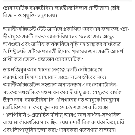
প্রোবায়োটিক ব্যাকটেরিয়া ল্যাক্টোব্যাসিলাস প্লান্টারাম। (ছবি:
বিজ্ঞান ও প্রযুক্তি মন্ত্রণালয়)
অ্যান্টিঅক্সিডেন্ট স্টেট জার্নালে প্রকাশিত গবেষণার ফলাফল, "প্রো-
দীর্ঘায়ুতে একটি একক ব্যাকটেরিয়ামের ক্ষমতা এবং অন্ত্রের
অখণ্ডতা এবং জ্ঞানীয় কার্যকারিতা বৃদ্ধি সহ স্বাস্থ্যকর বার্ধক্যের
বৈশিষ্ট্যগুলি এটিকে পরবর্তী হিসাবে প্রচারের জন্য একটি আদর্শ
প্রার্থী করে তোলে- প্রজন্মের প্রোবায়োটিক।"
ডাঃ মজিবুর আর. খানের নেতৃত্বে, দলটি দেখিয়েছে যে
ল্যাকটোব্যাসিলাস প্লান্টারাম JBC5 মডেল জীবের মধ্যে
অ্যান্টিঅক্সিডেটিভ, সহজাত অনাক্রম্যতা এবং সেরোটোনিন-
সংকেত পথগুলিকে সংশোধন করে দীর্ঘায়ু এবং স্বাস্থ্যকর বার্ধক্য
উন্নত করে। ব্যাকটেরিয়া সি. এলিগানের গড় আয়ুকে নিয়ন্ত্রণের
(অচিকিৎসা না করা) তুলনায় ২৭.৮১ শতাংশ বাড়িয়েছে।
"এলপিবিসি 5-প্ররোচিত দীর্ঘায়ু আরও ভাল বার্ধক্য-সম্পর্কিত
বায়োমার্কারগুলির সাথে ছিল, যেমন শারীরিক কার্যকারিতা, চর্বি
এবং লিপোফুসিন জমা করা," গবেষকরা গবেষণায় বলেছেন।