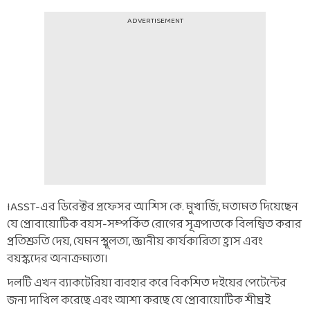
ADVERTISEMENT
IASST-এর ডিরেক্টর প্রফেসর আশিস কে. মুখার্জি, মতামত দিয়েছেন
যে প্রোবায়োটিক বয়স-সম্পর্কিত রোগের সূত্রপাতকে বিলম্বিত করার
প্রতিশ্রুতি দেয়, যেমন স্থূলতা, জ্ঞানীয় কার্যকারিতা হ্রাস এবং
বয়স্কদের অনাক্রম্যতা।
দলটি এখন ব্যাকটেরিয়া ব্যবহার করে বিকশিত দইয়ের পেটেন্টের
জন্য দাখিল করেছে এবং আশা করছে যে প্রোবায়োটিক শীঘ্রই