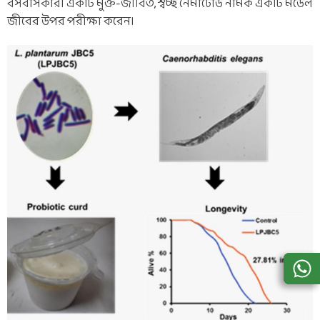
বসবাসকারী একটি মুক্ত-জীবিত, স্বচ্ছ নেমাটোড নামক একটি মডেল
জীবের উপর পরীক্ষা করেন।