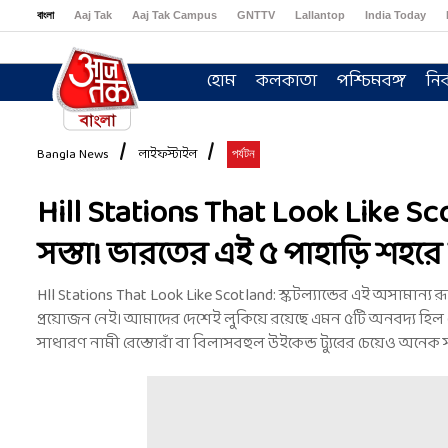
বাংলা
Aaj Tak
Aaj Tak Campus
GNTTV
Lallantop
India Today
Sports Tak
Crime Tak
Astro Tak
Gaming
Brides Today
Ishq FM
হোম
কলকাতা
পশ্চিমবঙ্গ
নির
Bangla News
লাইফস্টাইল
পর্যটন
Hill Stations That Look Like Sc
সস্তা! ভারতের এই ৫ পাহাড়ি শহরে ম
Hll Stations That Look Like Scotland: স্কটল্যান্ডের এই অসাম
প্রয়োজন নেই। আমাদের দেশেই লুকিয়ে রয়েছে এমন ৫টি অনবদ্য হিল স্ট
সাধারণ নামী রেস্তোরাঁ বা বিলাসবহুল উইকেন্ড ট্যুরের চেয়েও অনেক স