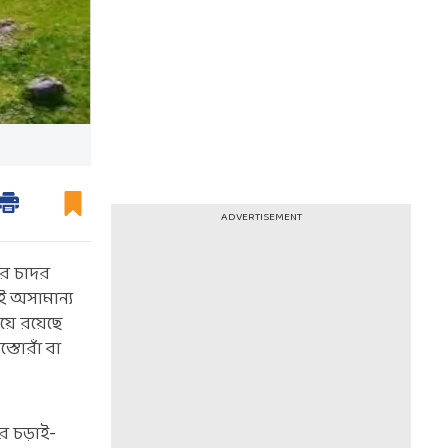
ADVERTISEMENT
ার চাদর
ই অসামান্য
য়ে রয়েছে
্তোরাঁ বা
ের চড়াই-