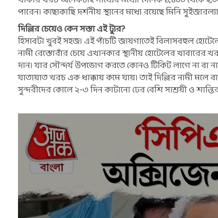
থাকার খরচ অনেকটাই সাধ্যের মধ্যে। দৈনিক ১,৪০০ থেকে ২
পারেন। কাছাকাছি দর্শনীয় স্থানের মধ্যে রয়েছে মিনি সুইজারল্যা
দিল্লির চেয়েও কেন সস্তা এই ট্যুর?
হিসাবটা খুবই সহজ। এই পাঁচটি জায়গাতেই বিলাসবহুল হোটেলের
নামী রেস্তোরাঁর চেয়ে এখানকার স্থানীয় হোটেলের খাবারের
দান। যার সৌন্দর্য উপভোগ করতে কোনও টিকিট লাগে না বা নাম
যাতায়াত খরচ এক ধাক্কায় কমে যায়। তাই দিল্লির নামী মলে বা স
সুন্দরীদের কোলে ২-৩ দিন কাটানো ঢের বেশি সাশ্রয়ী ও শান্তি