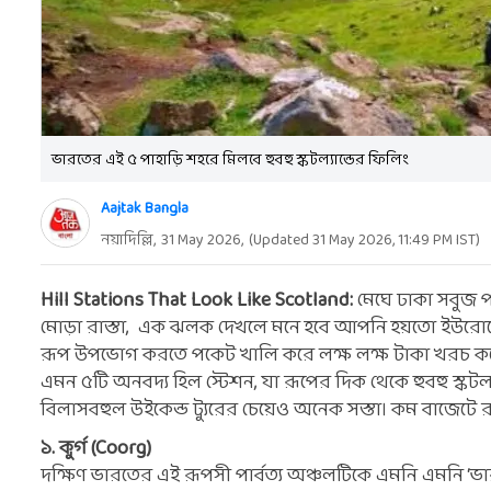
ভারতের এই ৫ পাহাড়ি শহরে মিলবে হুবহু স্কটল্যান্ডের ফিলিং
Aajtak Bangla
নয়াদিল্লি,
31 May 2026
,
(Updated
31 May 2026, 11:49 PM
IST)
Hill Stations That Look Like Scotland:
মেঘে ঢাকা সবুজ 
মোড়া রাস্তা, এক ঝলক দেখলে মনে হবে আপনি হয়তো ইউরোপের কোন
রূপ উপভোগ করতে পকেট খালি করে লক্ষ লক্ষ টাকা খরচ কর
এমন ৫টি অনবদ্য হিল স্টেশন, যা রূপের দিক থেকে হুবহু স্কটল
বিলাসবহুল উইকেন্ড ট্যুরের চেয়েও অনেক সস্তা। কম বাজেটে
১. কুর্গ (Coorg)
দক্ষিণ ভারতের এই রূপসী পার্বত্য অঞ্চলটিকে এমনি এমনি ‘ভার