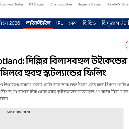
Business Today
BT Bazaar
Cosmopolitan
Harper's Bazaar
Reader’s Dige
্বাচন 2026
লাইফস্টাইল
IPL
দেশ
ভিডিও
ভিস্যুয়াল স্টো
otland: দিল্লির বিলাসবহুল উইকেন্ডের
িলবে হুবহু স্কটল্যান্ডের ফিলিং
ান্য রূপ উপভোগ করতে পকেট খালি করে লক্ষ লক্ষ টাকা খরচ করে বিদেশ পাড়
েশন, যা রূপের দিক থেকে হুবহু স্কটল্যান্ডের মতো হলেও খরচের দিক থেকে 
স্তা।
ADVERTISEMENT