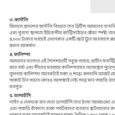
৩. কসৌলি
হিমাচল প্রদেশের কসৌলি বিখ্যাত তার ব্রিটিশ আমলের নান্দনি
এবং পুরনো স্থাপত্যে ইউরোপীয় কান্ট্রিসাইডের ছোঁয়া স্পষ্ট। অন্
৪,০০০ টাকার খরচেই এখানকার একটি ছোট ট্যুর অনায়াসে প্ল্যান
প্রধান আকর্ষণ।
৪. কালিম্পং
আমাদের বাংলার এই শৈলশহরটি সবুজ পাহাড়, প্রাচীন মনাস্ট্
করে বর্ষা এবং শীতের মরশুমে কালিম্পংয়ের ল্যান্ডস্কেপ পুরোপু
তুলনায় কালিম্পং অনেকটাই সস্তা ও শান্ত। কমদামি বাজেট হোটে
পকেটে টান পড়ার কোনও আশঙ্কাই নেই। শান্ত মনে পাহাড়ি রাস
ভরপুর।
৫. ডালহৌসি
পাইন ও দেবদারু বনে ঘেরা ডালহৌসি তার ঠান্ডা আবহাওয়া এবং ব
এবং পাহাড়ি বাঁকানো রাস্তা পর্যটকদের বারবার স্কটল্যান্ডে