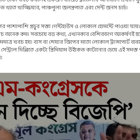
,০০০ টাকা খরচ করলেই একজন বাজেট ট্রাভেলার অনায়াসে এখানে ঘু
ন্ড খ্যাত খাজ্জিয়ার, পাঞ্চপুলা জলপ্রপাত এবং সেন্ট জনস চার্চ।
 পাশাপাশি প্রচুর সস্তা গেস্টহাউস ও লোকাল হোমস্টে পাওয়া যায়। 
 খরচ অনেক কম। সবচেয়ে বড় কথা, এখানকার বেশিরভাগ আকর্ষণই হল
মাত্র খরচ হয়। বাস বা শেয়ার জিপের মতো লোকাল ট্রান্সপোর্ট ব্য
েন্ট্রাল দিল্লিতে একটা প্রিমিয়াম উইকেন্ড কাটানোর চেয়ে এই সমস্ত
র।