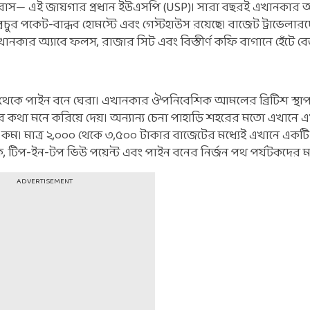
সুবাস— এই জায়গার প্রধান ইউএসপি (USP)। সারা বছরই এখানকার
চুর পকেট-বান্ধব হোমস্টে এবং গেস্টহাউস রয়েছে। বাজেট ট্রাভেলারদ
ানকার অ্যাবে ফলস, রাজার সিট এবং বিস্তীর্ণ কফি বাগানে হেঁটে 
িক থেকে পাইন বনে ঘেরা। এখানকার ঔপনিবেশিক আমলের ব্রিটিশ স্থাপত
ুলোর কথা মনে করিয়ে দেয়। অন্যান্য চেনা পাহাড়ি শহরের মতো এখানে
। মাত্র ২,০০০ থেকে ৩,৫০০ টাকার বাজেটের মধ্যেই এখানে একটি দুর
লেক, টিপ-ইন-টপ ভিউ পয়েন্ট এবং পাইন বনের নির্জন পথ পর্যটকদের 
ADVERTISEMENT