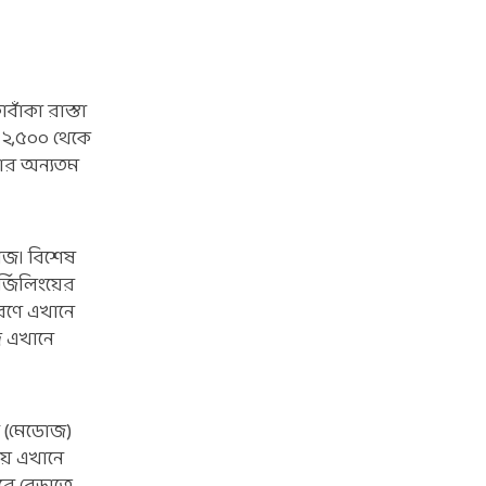
াঁকা রাস্তা
্র ২,৫০০ থেকে
নকার অন্যতম
লাজ। বিশেষ
র্জিলিংয়ের
ারণে এখানে
দ এখানে
মি (মেডোজ)
নায় এখানে