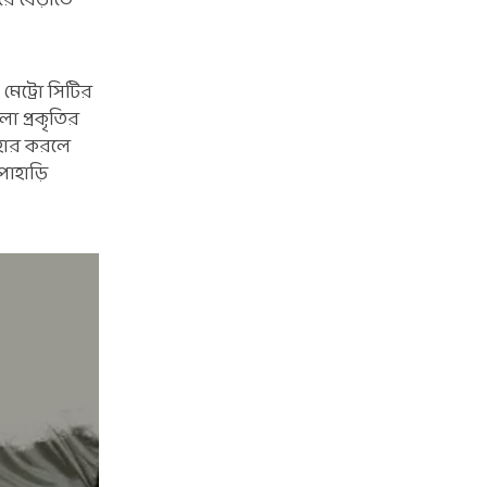
রে বেড়াতে
মেট্রো সিটির
ো প্রকৃতির
বহার করলে
 পাহাড়ি