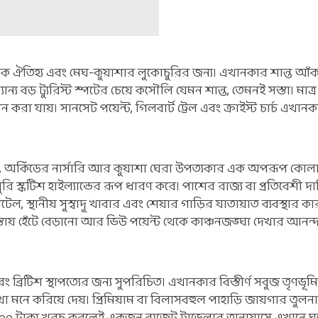
ক ঐতিহ্য এবং মেঘ-কুয়াশার লুকোচুরির জন্য। এখানকার শান্ত আঁকাব
যান্য বড় ট্যুরিস্ট স্পটের চেয়ে কসৌলি যেমন শান্ত, তেমনই সস্তা। মাত
 করা যায়। সানসেট পয়েন্ট, গিলবার্ট ট্রেল এবং ক্রাইস্ট চার্চ এখা
রি, অর্কিডের নার্সারি আর কুয়াশা ঘেরা উপত্যকার এক অপরূপ কো
রি স্কটিশ হাইল্যান্ডের রূপ ধারণ করে। পাশের রাজ্য বা প্রতিবেশী দা
ল, স্থানীয় সুস্বাদু খাবার এবং শেয়ার গাড়ির যাতায়াত ব্যবস্থার ক
্তায় হেঁটে বেড়ানো আর ভিউ পয়েন্ট থেকে কাঞ্চনজঙ্ঘা দেখার আনন্
্রিটিশ স্থাপত্যের জন্য সুপরিচিত। এখানকার বিস্তীর্ণ সবুজ তৃণভূ
র কথা মনে করিয়ে দেয়। প্রিমিয়াম বা বিলাসবহুল পাহাড়ি জায়গার তুল