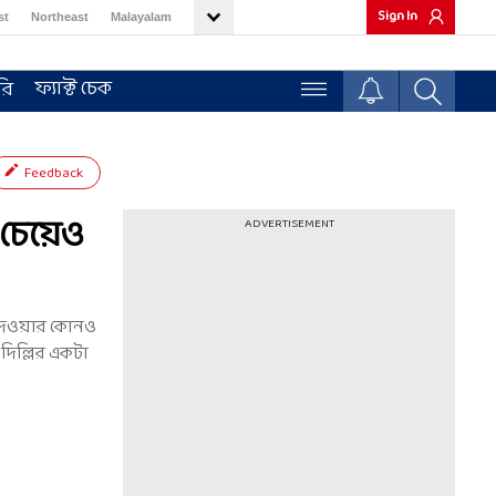
Sign In
st
Northeast
Malayalam
ফ্যাক্ট চেক
রি
Feedback
 চেয়েও
ADVERTISEMENT
ি দেওয়ার কোনও
দিল্লির একটা