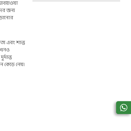
 আবহাওয়া
ের জন্য
বেড়ানোর
্য এবং শান্ত
 এখনও
্দান্ত
মন কেড়ে নেয়।