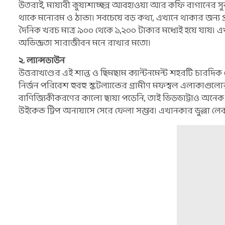
উতরাই, মায়াবী কুয়াশাচ্ছন্ন আবহাওয়া আর কফি বাগানের 
থাকে মনোরম ও ঠান্ডা। সবচেয়ে বড় কথা, এখানে থাকার জন্য প্র
দৈনিক খরচ মাত্র ৯০০ থেকে ১,২০০ টাকার মধ্যেই হয়ে যায়। এখ
অভিজ্ঞতা সারাজীবন মনে রাখার মতো।
২. ল্যান্সডাউন
উত্তরাখণ্ডের এই শান্ত ও ছিমছাম ক্যান্টনমেন্ট শহরটি চারদ
নির্জন পরিবেশ হুবহু স্কটল্যান্ডের গ্রামীণ মফস্বল এলাকাগ
বাণিজ্যিকীকরণের কালো ছায়া পড়েনি, তাই ভিড়ভাট্টাও অনেক কম
উইকেন্ড ট্রিপ অনায়াসে সেরে ফেলা সম্ভব। এখানকার ভুল্লা 