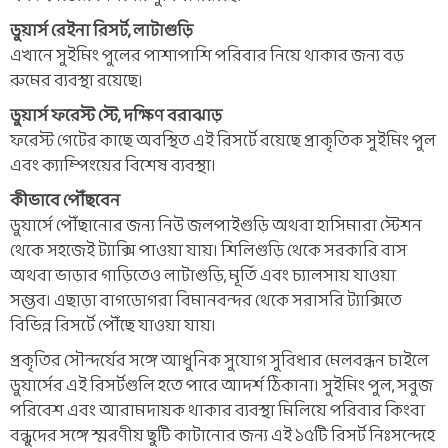
ডুয়ার্স রেইনা রিসর্ট, লাটাগুড়ি
এখানে সুইমিং পুলের পাশাপাশি পরিবার নিয়ে থাকার জন্য বড়
রুমের ব্যবস্থা রয়েছে।
ডুয়ার্স ফরেস্ট স্টে, দক্ষিণ বরাঝাড়
ফরেস্ট গেটের কাছে অবস্থিত এই রিসর্টে রয়েছে প্রাকৃতিক সুইমিং পুল
এবং ক্যাম্পিংয়ের বিশেষ ব্যবস্থা।
কীভাবে পৌঁছবেন
ডুয়ার্সে পৌঁছানোর জন্য নিউ জলপাইগুড়ি অথবা হাসিমারা স্টেশন
থেকে সহজেই ট্যাক্সি পাওয়া যায়। শিলিগুড়ি থেকে সরকারি বাস
অথবা ভাড়ার গাড়িতেও লাটাগুড়ি, মূর্তি এবং চ্যালসায় যাওয়া
সম্ভব। এছাড়া বাগডোগরা বিমানবন্দর থেকে সরাসরি ট্যাক্সিতে
বিভিন্ন রিসর্টে পৌঁছে যাওয়া যায়।
প্রকৃতির সৌন্দর্যের সঙ্গে আধুনিক সুযোগ সুবিধার মেলবন্ধন চাইলে
ডুয়ার্সের এই রিসর্টগুলি হতে পারে আদর্শ ঠিকানা। সুইমিং পুল, সবুজ
পরিবেশ এবং আরামদায়ক থাকার ব্যবস্থা মিলিয়ে পরিবার কিংবা
বন্ধুদের সঙ্গে স্মরণীয় ছুটি কাটানোর জন্য এই ১৫টি রিসর্ট নিঃসন্দেহে